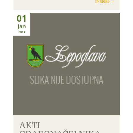
OPŠIRNIJE ➝
01
Jan
2014
AKTI