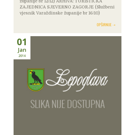
županije br 12/12) ARHIVA: TURISTIČKA
ZAJEDNICA SJEVERNO ZAGORJE (Službeni
vjesnik Varaždinske županije br 16/10)
OPŠIRNIJE ➝
01
Jan
2014