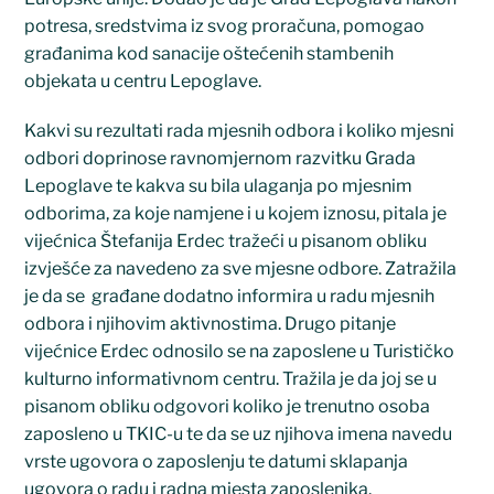
potresa, sredstvima iz svog proračuna, pomogao
građanima kod sanacije oštećenih stambenih
objekata u centru Lepoglave.
Kakvi su rezultati rada mjesnih odbora i koliko mjesni
odbori doprinose ravnomjernom razvitku Grada
Lepoglave te kakva su bila ulaganja po mjesnim
odborima, za koje namjene i u kojem iznosu, pitala je
vijećnica Štefanija Erdec tražeći u pisanom obliku
izvješće za navedeno za sve mjesne odbore. Zatražila
je da se građane dodatno informira u radu mjesnih
odbora i njihovim aktivnostima. Drugo pitanje
vijećnice Erdec odnosilo se na zaposlene u Turističko
kulturno informativnom centru. Tražila je da joj se u
pisanom obliku odgovori koliko je trenutno osoba
zaposleno u TKIC-u te da se uz njihova imena navedu
vrste ugovora o zaposlenju te datumi sklapanja
ugovora o radu i radna mjesta zaposlenika.