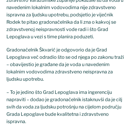
zdravstvo Varaždinske županije pokazale su da voda u
navedenim lokalnim vodovodima nije zdravstveno
ispravna za ljudsku upotrebu, podsjetio je vijećnik
Rodek te pitao gradonačelnika da li zna o kakvoj se
zdravstvenoj neispravnosti vode radi i što Grad
Lepoglava u vezi s time planira poduzeti.
Gradonačelnik Škvarić je odgovorio da je Grad
Lepoglava već odradio što se od njega po zakonu traži
– obavijestio je građane da je voda u navedenim
lokalnim vodovodima zdravstveno neispravna za
ljudsku upotrebu.
– To je jedino što Grad Lepoglava ima ingerenciju
napraviti – dodao je gradonačelnik istaknuvši da je cilj
svih da voda za ljudsku potrošnju na cijelom području
Grada Lepoglave bude kvalitetna i zdravstveno
ispravna.