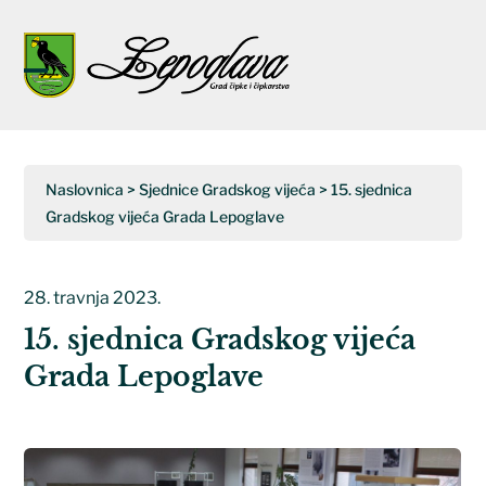
Napominjemo:
Ova
web
Open
Close
stranica
uključuje
mobile
mobile
sustav
menu
menu
pristupačnosti.
Naslovnica
>
Sjednice Gradskog vijeća
>
15. sjednica
Gradskog vijeća Grada Lepoglave
28. travnja 2023.
15. sjednica Gradskog vijeća
Grada Lepoglave