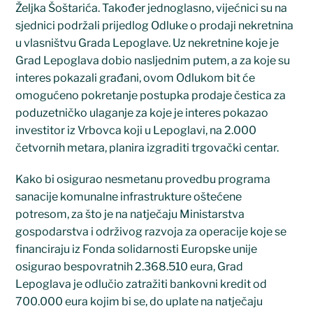
Željka Šoštarića. Također jednoglasno, vijećnici su na
sjednici podržali prijedlog Odluke o prodaji nekretnina
u vlasništvu Grada Lepoglave. Uz nekretnine koje je
Grad Lepoglava dobio nasljednim putem, a za koje su
interes pokazali građani, ovom Odlukom bit će
omogućeno pokretanje postupka prodaje čestica za
poduzetničko ulaganje za koje je interes pokazao
investitor iz Vrbovca koji u Lepoglavi, na 2.000
četvornih metara, planira izgraditi trgovački centar.
Kako bi osigurao nesmetanu provedbu programa
sanacije komunalne infrastrukture oštećene
potresom, za što je na natječaju Ministarstva
gospodarstva i održivog razvoja za operacije koje se
financiraju iz Fonda solidarnosti Europske unije
osigurao bespovratnih 2.368.510 eura, Grad
Lepoglava je odlučio zatražiti bankovni kredit od
700.000 eura kojim bi se, do uplate na natječaju