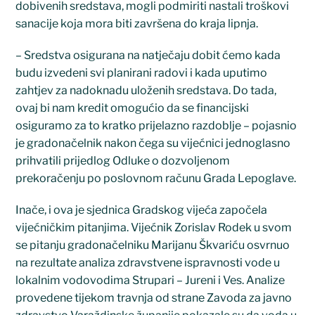
dobivenih sredstava, mogli podmiriti nastali troškovi
sanacije koja mora biti završena do kraja lipnja.
– Sredstva osigurana na natječaju dobit ćemo kada
budu izvedeni svi planirani radovi i kada uputimo
zahtjev za nadoknadu uloženih sredstava. Do tada,
ovaj bi nam kredit omogućio da se financijski
osiguramo za to kratko prijelazno razdoblje – pojasnio
je gradonačelnik nakon čega su vijećnici jednoglasno
prihvatili prijedlog Odluke o dozvoljenom
prekoračenju po poslovnom računu Grada Lepoglave.
Inače, i ova je sjednica Gradskog vijeća započela
vijećničkim pitanjima. Vijećnik Zorislav Rodek u svom
se pitanju gradonačelniku Marijanu Škvariću osvrnuo
na rezultate analiza zdravstvene ispravnosti vode u
lokalnim vodovodima Strupari – Jureni i Ves. Analize
provedene tijekom travnja od strane Zavoda za javno