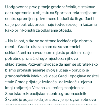
U odgovor na prvo pitanje gradonačelnik je istaknuo
da su spremnici u objektu na Sportsko-rekreacijskom
centru spremljeni privremeno budući da ih građani i
dalje, po potrebi, preuzimaju i odvoze svojim kućama
kako bi ih koristili za odlaganje otpada.
– Na žalost, nitko se od strane izviđača nije obratio
meni ili Gradu i ukazao nam da su spremnici
uskladišteni na navedenom mjestu problem i da je
potrebno pronaći drugo mjesto za njihovo
skladištenje. Pozivam izviđače da nam se obrate kako
bismo pronašli rješenje ovog slučaja – poručio je
gradonačelnik istaknuvši da je Grad Lepoglava nositelj
titule Grada prijatelja izviđača i da izviđači u njemu
imaju prijatelja. Vezano za uređenje objekta na
Sportsko-rekreacijskom centru, gradonačelnik
Škvarić je pojasnio da je napravljen program obnove