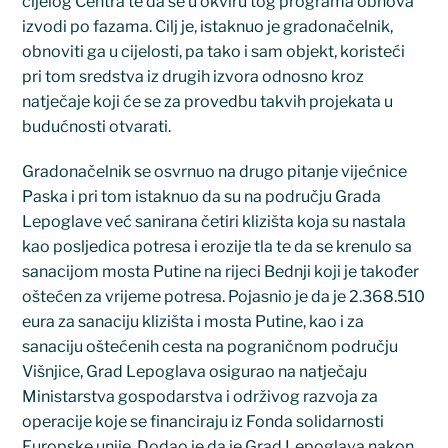
cijelog Centra te da se u okviru tog programa obnova
izvodi po fazama. Cilj je, istaknuo je gradonačelnik,
obnoviti ga u cijelosti, pa tako i sam objekt, koristeći
pri tom sredstva iz drugih izvora odnosno kroz
natječaje koji će se za provedbu takvih projekata u
budućnosti otvarati.
Gradonačelnik se osvrnuo na drugo pitanje vijećnice
Paska i pri tom istaknuo da su na području Grada
Lepoglave već sanirana četiri klizišta koja su nastala
kao posljedica potresa i erozije tla te da se krenulo sa
sanacijom mosta Putine na rijeci Bednji koji je također
oštećen za vrijeme potresa. Pojasnio je da je 2.368.510
eura za sanaciju klizišta i mosta Putine, kao i za
sanaciju oštećenih cesta na pograničnom području
Višnjice, Grad Lepoglava osigurao na natječaju
Ministarstva gospodarstva i održivog razvoja za
operacije koje se financiraju iz Fonda solidarnosti
Europske unije. Dodao je da je Grad Lepoglava nakon