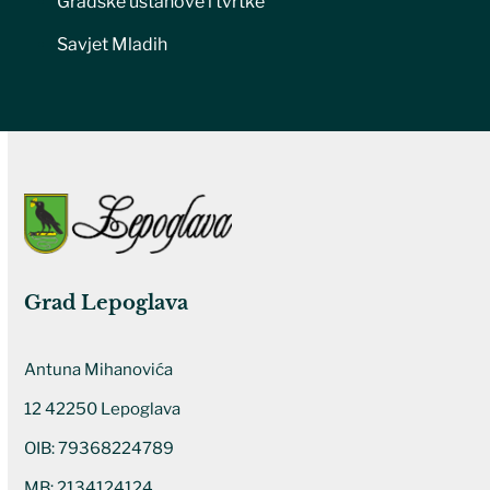
Gradske ustanove i tvrtke
Savjet Mladih
Grad Lepoglava
Antuna Mihanovića
12 42250 Lepoglava
OIB: 79368224789
MB: 2134124124