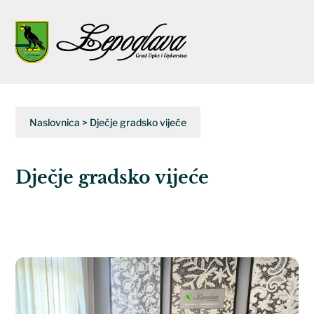
Napominjemo:
Ova
web
Open
Close
stranica
uključuje
mobile
mobile
sustav
menu
menu
pristupačnosti.
Naslovnica
>
Dječje gradsko vijeće
Dječje gradsko vijeće