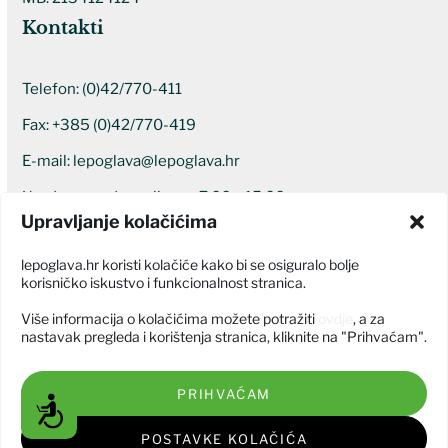
Kontakti
Telefon:
(0)42/770-411
Fax: +385 (0)42/770-419
E-mail:
lepoglava@lepoglava.hr
Uredovno radno vrijeme: 7:00 – 15:00
Upravljanje kolačićima
Ostali kontakti
lepoglava.hr koristi kolačiće kako bi se osiguralo bolje
korisničko iskustvo i funkcionalnost stranica.
Više informacija o kolačićima možete potražiti
ovdje
, a za
nastavak pregleda i korištenja stranica, kliknite na "Prihvaćam".
PRIHVAĆAM
Grad Lepoglava © Sva prava pridržana 2026
Pristupačnost
Izjava o pristupačnosti
POSTAVKE KOLAČIĆA