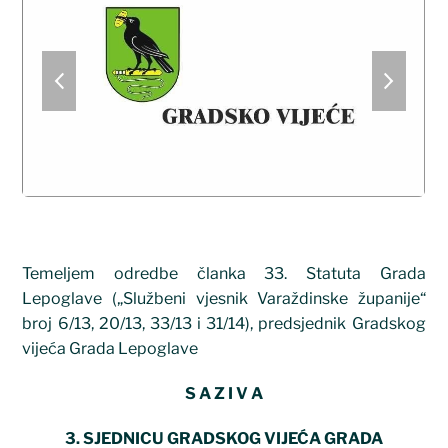
previous
next
slide
slide
Temeljem odredbe članka 33. Statuta Grada
Lepoglave („Službeni vjesnik Varaždinske županije“
broj 6/13, 20/13, 33/13 i 31/14), predsjednik Gradskog
vijeća Grada Lepoglave
S A Z I V A
3. SJEDNICU GRADSKOG VIJEĆA GRADA