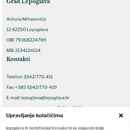
Grad Lepoglava
Antuna Mihanovića
12 42250 Lepoglava
OIB: 79368224789
MB: 2134124124
Kontakti
Telefon:
(0)42/770-411
Fax: +385 (0)42/770-419
E-mail:
lepoglava@lepoglava.hr
Uredovno radno vrijeme: 7:00 – 15:00
Upravljanje kolačićima
Ostali kontakti
lepoglava.hr koristi kolačiće kako bi se osiguralo bolje