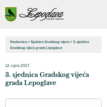
Napominjemo:
Ova
web
Open
Close
stranica
uključuje
mobile
mobile
sustav
menu
menu
pristupačnosti.
Naslovnica
>
Sjednice Gradskog vijeća
>
3. sjednica
Gradskog vijeća grada Lepoglave
12. rujna 2017.
3. sjednica Gradskog vijeća
grada Lepoglave