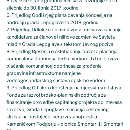
5. Izvješće o radu gradonačelnika za razdoblje od 01.
siječnja do 30. lipnja 2017. godine
6. Prijedlog Godišnjeg plana davanja koncesija na
području grada Lepoglave za 2018. godinu
7. Prijedlog Odluke o objavi Javnog poziva za isticanje
kandidatura za članove i njihove zamjenike Savjeta
mladih Grada Lepoglave s tekstom Javnog poziva
8. Prijedlog Rješenja o oslobađanju obveze plaćanja
komunalnog doprinosa tvrtke Varkom d.d od obveze
plaćanja komunalnog doprinosa za građenje
građevine infrastrukturne namjene
vodnogospodarskog sustava opskrbe vodom
9. Prijedlog Odluke o korištenju namjenskih sredstava
Fonda za razvoj brdsko-planinskih područja za
financiranje provedbe kapitalnog projekta od interesa
za razvoj Grada Lepoglave: ”sanacija cestovnog
klizišta na postojećoj nerazvrstanoj cesti u
Kameničkom Podgorju – dionica Smontari 1 i Smontari