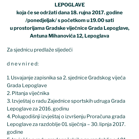
LEPOGLAVE
koja će se održati dana 18. rujna 2017. godine
/ponedjeljak/ s početkom u 19.00 sati
u prostorijama Gradske vijećnice Grada Lepoglave,
Antuna Mihanovića 12, Lepoglava
Za sjednicu predlaže sljedeći
d n e v n i r e d:
1. Usvajanje zapisnika sa 2. sjednice Gradskog vijeća
Grada Lepoglave
2. Pitanja vijećnika
3. Izvještaj o radu Zajednice sportskih udruga Grada
Lepoglave za 2016. godinu
4. Polugodišnji izvještaj o izvršenju Proračuna grada
Lepoglave za razdoblje 01. siječnja – 30. lipnja 2017.
godine