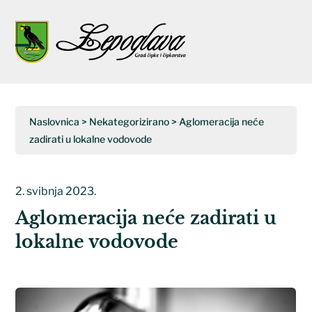
Napominjemo:
Ova
web
Open
Close
stranica
uključuje
mobile
mobile
sustav
menu
menu
pristupačnosti.
Naslovnica
>
Nekategorizirano
>
Aglomeracija neće
zadirati u lokalne vodovode
2. svibnja 2023.
Aglomeracija neće zadirati u
lokalne vodovode