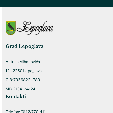
Grad Lepoglava
Antuna Mihanovića
12 42250 Lepoglava
OIB: 79368224789
MB: 2134124124
Kontakti
Telefon:
(0)42/770-411