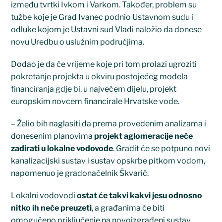
između tvrtki Ivkom i Varkom. Također, problem su
tužbe koje je Grad Ivanec podnio Ustavnom sudu i
odluke kojom je Ustavni sud Vladi naložio da donese
novu Uredbu o uslužnim područjima.
Dodao je da će vrijeme koje pri tom prolazi ugroziti
pokretanje projekta u okviru postojećeg modela
financiranja gdje bi, u najvećem dijelu, projekt
europskim novcem financirale Hrvatske vode.
– Želio bih naglasiti da prema provedenim analizama i
donesenim planovima
projekt aglomeracije neće
zadirati u lokalne
vodovode
. Gradit će se potpuno novi
kanalizacijski sustav i sustav opskrbe pitkom vodom,
napomenuo je gradonačelnik Škvarić.
Lokalni vodovodi
ostat će takvi kakvi jesu odnosno
nitko ih neće preuzeti
, a građanima će biti
omogućeno priključenje na novoizgrađeni sustav