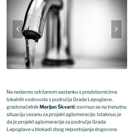
previous
next
slide
slide
Na nedavno održanom sastanku s predstavnicima
lokalnih vodovoda s područja Grada Lepoglave,
gradonačelnik
Marijan Škvarić
osvrnuo se na trenutnu
situaciju vezanu za projekt aglomeracije. Istaknuo je
da je projekt aglomeracije za područje Grada
Lepoglave u blokadi zbog nepostojanja dogovora