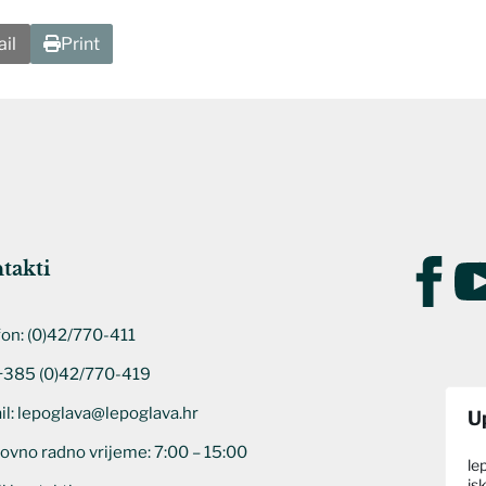
il
Print
takti
fon:
(0)42/770-411
 +385 (0)42/770-419
il:
lepoglava@lepoglava.hr
U
ovno radno vrijeme: 7:00 – 15:00
le
is