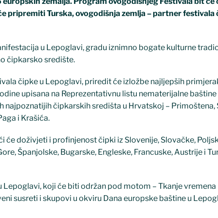
 15 europskih zemalja. Program ovogodišnjeg Festivala bit će
e pripremiti Turska, ovogodišnja zemlja – partner festivala 
nifestacija u Lepoglavi, gradu iznimno bogate kulturne tradicij
no čipkarsko središte.
la čipke u Lepoglavi, priredit će izložbe najljepših primjer
 godine upisana na Reprezentativnu listu nematerijalne baštine
h najpoznatijih čipkarskih središta u Hrvatskoj – Primoštena, S
Paga i Krašića.
e doživjeti i profinjenost čipki iz Slovenije, Slovačke, Poljsk
Gore, Španjolske, Bugarske, Engleske, Francuske, Austrije i Tu
 u Lepoglavi, koji će biti održan pod motom – Tkanje vremena 
veni susreti i skupovi u okviru Dana europske baštine u Lepoglav