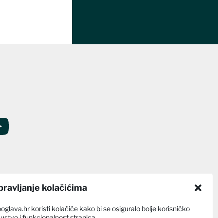
pravljanje kolačićima
poglava.hr koristi kolačiće kako bi se osiguralo bolje korisničko
kustvo i funkcionalnost stranica.