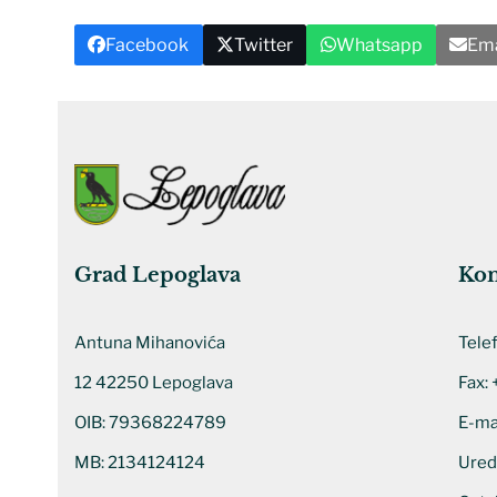
Facebook
Twitter
Whatsapp
Ema
Grad Lepoglava
Kon
Antuna Mihanovića
Tele
12 42250 Lepoglava
Fax:
OIB: 79368224789
E-ma
MB: 2134124124
Ured