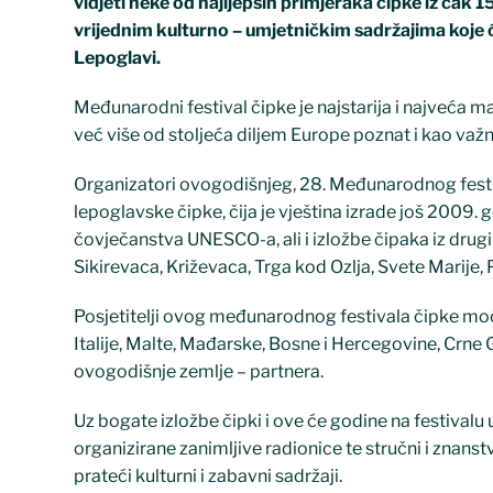
vidjeti neke od najljepših primjeraka čipke iz čak
vrijednim kulturno – umjetničkim sadržajima koje ć
Lepoglavi.
Međunarodni festival čipke je najstarija i najveća ma
već više od stoljeća diljem Europe poznat i kao važ
Organizatori ovogodišnjeg, 28. Međunarodnog festiva
lepoglavske čipke, čija je vještina izrade još 2009.
čovječanstva UNESCO-a, ali i izložbe čipaka iz drugi
Sikirevaca, Križevaca, Trga kod Ozlja, Svete Marije, 
Posjetitelji ovog međunarodnog festivala čipke moći ć
Italije, Malte, Mađarske, Bosne i Hercegovine, Crne 
ovogodišnje zemlje – partnera.
Uz bogate izložbe čipki i ove će godine na festivalu
organizirane zanimljive radionice te stručni i znanst
prateći kulturni i zabavni sadržaji.