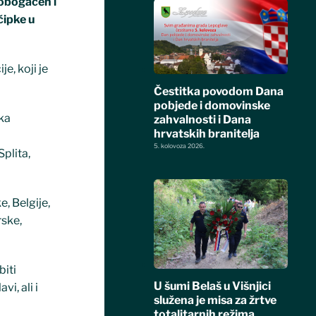
 obogaćen i
čipke u
e, koji je
Čestitka povodom Dana
pobjede i domovinske
aka
zahvalnosti i Dana
hrvatskih branitelja
5. kolovoza 2026.
plita,
e, Belgije,
rske,
biti
U šumi Belaš u Višnjici
i, ali i
služena je misa za žrtve
totalitarnih režima