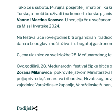
Tako će u subotu, 14. rujna, posjetitelji imati priliku
Turske, a moći će uživati i na koncertu turske pijani
Vanne
i
Martina Kosovca
. U nedjelju će u svečanom
za Miss Hrvatske 2024.
Na festivalu će i ove godine biti organiziran i tradici
dana u Lepoglavi moći uživati i u bogatoj gastrono
Cijena ulaznice za sve izložbe 28. Međunarodnog fes
Ovogodišnji, 28. Međunarodni festival čipke bit ć
Zorana Milanovića
i pokroviteljstvom Ministarstva k
poljoprivrede, šumarstva i ribarstva, Hrvatskog pov
zajednice Varaždinske županije, Varaždinske župani
Podijeli