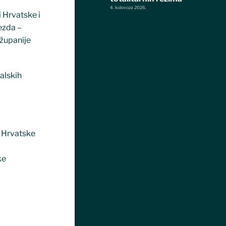
4. kolovoza 2026.
i Hrvatske i
jezda –
 županije
valskih
e Hrvatske
ke