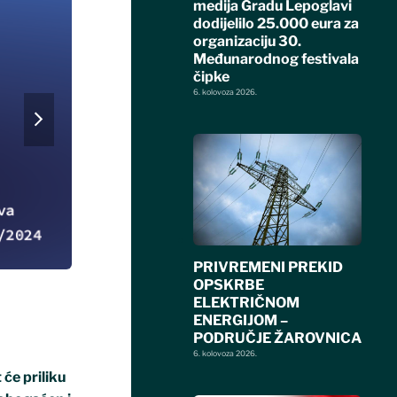
medija Gradu Lepoglavi
dodijelilo 25.000 eura za
organizaciju 30.
Međunarodnog festivala
čipke
6. kolovoza 2026.
next
slide
PRIVREMENI PREKID
OPSKRBE
ELEKTRIČNOM
ENERGIJOM –
PODRUČJE ŽAROVNICA
6. kolovoza 2026.
 će priliku