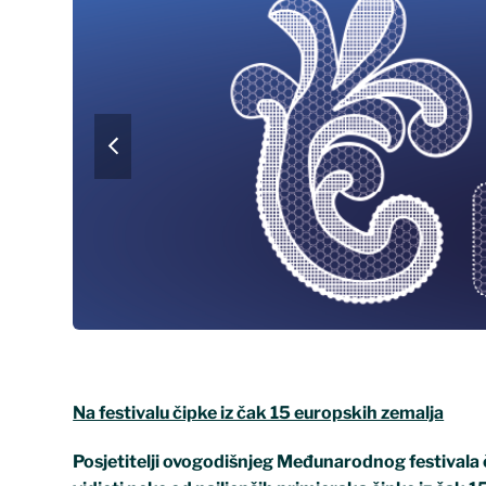
koriste
čitač
zaslona;
pritisnite
Control-
previous
F10
slide
za
otvaranje
izbornika
pristupačnosti.
Na festivalu čipke iz čak 15 europskih zemalja
Posjetitelji ovogodišnjeg Međunarodnog festivala čip