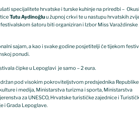
 kušati specijalitete hrvatske i turske kuhinje na priredbi – Okus
stice
Tutu Aydinoğlu
u župnoj crkvi te u nastupu hrvatskih zvi
 festivalskom šatoru biti organiziran i Izbor Miss Varaždinske
onalni sajam, a kao i svake godine posjetitelji će tijekom festi
mskoj ponudi.
tivala čipke u Lepoglavi je samo – 2 eura.
e održan pod visokim pokroviteljstvom predsjednika Republik
ulture i medija, Ministarstva turizma i sporta, Ministarstva
jerenstva za UNESCO, Hrvatske turističke zajednice i Turistič
je i Grada Lepoglave.