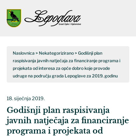
Napominjemo:
Ova
web
Open
Close
stranica
uključuje
mobile
mobile
sustav
menu
menu
pristupačnosti.
Naslovnica
>
Nekategorizirano
>
Godišnji plan
raspisivanja javnih natječaja za financiranje programa i
projekata od interesa za opće dobro koje provode
udruge na području grada Lepoglave za 2019. godinu
18. siječnja 2019.
Godišnji plan raspisivanja
javnih natječaja za financiranje
programa i projekata od