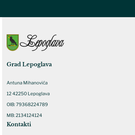
Grad Lepoglava
Antuna Mihanovića
12 42250 Lepoglava
OIB: 79368224789
MB: 2134124124
Kontakti