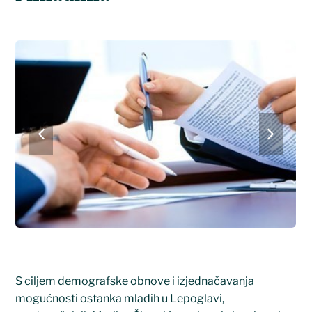
previous
next
slide
slide
S ciljem demografske obnove i izjednačavanja
mogućnosti ostanka mladih u Lepoglavi,