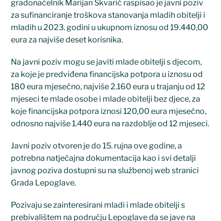
gradonačelnik Marijan Škvarić raspisao je javni poziv
za sufinanciranje troškova stanovanja mladih obitelji i
mladih u 2023. godini u ukupnom iznosu od 19.440,00
eura za najviše deset korisnika.
Na javni poziv mogu se javiti mlade obitelji s djecom,
za koje je predviđena financijska potpora u iznosu od
180 eura mjesečno, najviše 2.160 eura u trajanju od 12
mjeseci te mlade osobe i mlade obitelji bez djece, za
koje financijska potpora iznosi 120,00 eura mjesečno,
odnosno najviše 1.440 eura na razdoblje od 12 mjeseci.
Javni poziv otvoren je do 15. rujna ove godine, a
potrebna natječajna dokumentacija kao i svi detalji
javnog poziva dostupni su na službenoj web stranici
Grada Lepoglave.
Pozivaju se zainteresirani mladi i mlade obitelji s
prebivalištem na području Lepoglave da se jave na