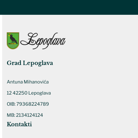
Grad Lepoglava
Antuna Mihanovića
12 42250 Lepoglava
OIB: 79368224789
MB: 2134124124
Kontakti