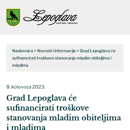
Napominjemo:
Ova
web
Open
Close
stranica
uključuje
mobile
mobile
sustav
menu
menu
pristupačnosti.
Naslovnica
>
Novosti i informacije
>
Grad Lepoglava će
sufinancirati troškove stanovanja mladim obiteljima i
mladima
8. kolovoza 2023.
Grad Lepoglava će
sufinancirati troškove
stanovanja mladim obiteljima
i mladima