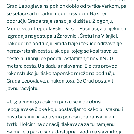
Grad Lepoglava na poklon dobio od tvrtke Varkom, pa
se šetači sad u parku mogu i osvježiti. Na širem
području Grada traje sanacija klizišta u Zlogonju,
Muričevcu i Lepoglavskoj Vesi – Pošnjaci, a u tijeku je i
izgradnja nogostupa u Žarovnici, Čretu i na Višnjici.
Također na području Grada traje i tekuće održavanje
nerazvrstanih cesta u sklopu kojeg se kosi trava uz
ceste, a u lipnju će početi i asfaltiranje novih 900
metara cesta. U skladu s najavama, Elektra provodi
rekonstrukciju niskonaponske mreže na području
Grada Lepoglave, a nakon toga će Grad postaviti
javnu rasvjetu.
– U glavnom gradskom parku se vide obrisi
lepoglavske čipke koju postavljamo kako bi istaknuli
našu baštinu na koju smo ponosni, pa zahvaljujem
tvrtki Holcim na donaciji tlakavaca za tu namjenu.
Svima je u parku sada dostupna i voda na slavini koja