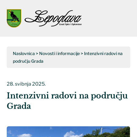
Napominjemo:
Ova
web
Open
Close
stranica
uključuje
mobile
mobile
sustav
menu
menu
pristupačnosti.
Naslovnica
>
Novosti i informacije
>
Intenzivni radovi na
području Grada
28. svibnja 2025.
Intenzivni radovi na području
Grada