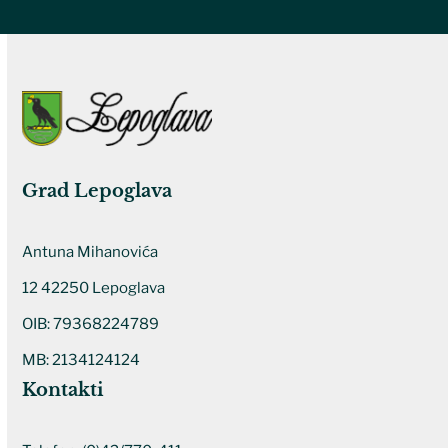
Grad Lepoglava
Antuna Mihanovića
12 42250 Lepoglava
OIB: 79368224789
MB: 2134124124
Kontakti