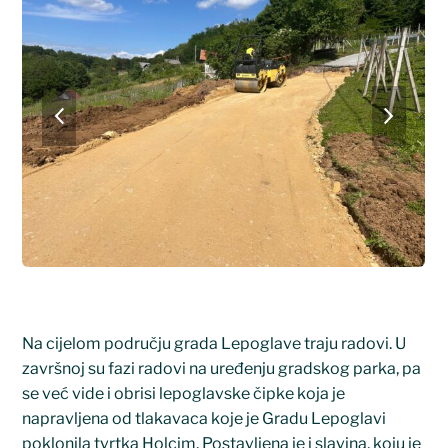
previous
next
slide
slide
Na cijelom području grada Lepoglave traju radovi. U
završnoj su fazi radovi na uređenju gradskog parka, pa
se već vide i obrisi lepoglavske čipke koja je
napravljena od tlakavaca koje je Gradu Lepoglavi
poklonila tvrtka Holcim. Postavljena je i slavina, koju je