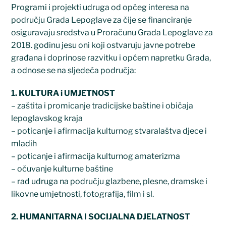
Programi i projekti udruga od općeg interesa na
području Grada Lepoglave za čije se financiranje
osiguravaju sredstva u Proračunu Grada Lepoglave za
2018. godinu jesu oni koji ostvaruju javne potrebe
građana i doprinose razvitku i općem napretku Grada,
a odnose se na sljedeća područja:
1. KULTURA i UMJETNOST
– zaštita i promicanje tradicijske baštine i običaja
lepoglavskog kraja
– poticanje i afirmacija kulturnog stvaralaštva djece i
mladih
– poticanje i afirmacija kulturnog amaterizma
– očuvanje kulturne baštine
– rad udruga na području glazbene, plesne, dramske i
likovne umjetnosti, fotografija, film i sl.
2. HUMANITARNA I SOCIJALNA DJELATNOST