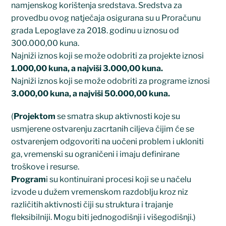
namjenskog korištenja sredstava. Sredstva za
provedbu ovog natječaja osigurana su u Proračunu
grada Lepoglave za 2018. godinu u iznosu od
300.000,00 kuna.
Najniži iznos koji se može odobriti za projekte iznosi
1.000,00 kuna, a najviši 3.000,00 kuna.
Najniži iznos koji se može odobriti za programe iznosi
3.000,00 kuna, a najviši 50.000,00 kuna.
(
Projektom
se smatra skup aktivnosti koje su
usmjerene ostvarenju zacrtanih ciljeva čijim će se
ostvarenjem odgovoriti na uočeni problem i ukloniti
ga, vremenski su ograničeni i imaju definirane
troškove i resurse.
Program
i su kontinuirani procesi koji se u načelu
izvode u dužem vremenskom razdoblju kroz niz
različitih aktivnosti čiji su struktura i trajanje
fleksibilniji. Mogu biti jednogodišnji i višegodišnji.)