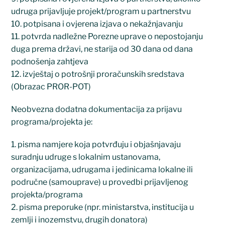
udruga prijavljuje projekt/program u partnerstvu
10. potpisana i ovjerena izjava o nekažnjavanju
11. potvrda nadležne Porezne uprave o nepostojanju
duga prema državi, ne starija od 30 dana od dana
podnošenja zahtjeva
12. izvještaj o potrošnji proračunskih sredstava
(Obrazac PROR-POT)
Neobvezna dodatna dokumentacija za prijavu
programa/projekta je:
1. pisma namjere koja potvrđuju i objašnjavaju
suradnju udruge s lokalnim ustanovama,
organizacijama, udrugama i jedinicama lokalne ili
područne (samouprave) u provedbi prijavljenog
projekta/programa
2. pisma preporuke (npr. ministarstva, institucija u
zemlji i inozemstvu, drugih donatora)