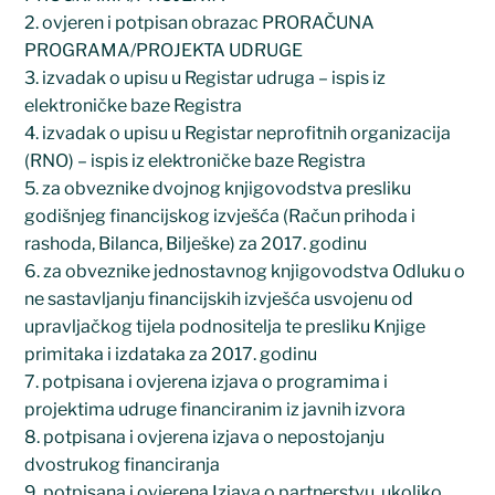
2. ovjeren i potpisan obrazac PRORAČUNA
PROGRAMA/PROJEKTA UDRUGE
3. izvadak o upisu u Registar udruga – ispis iz
elektroničke baze Registra
4. izvadak o upisu u Registar neprofitnih organizacija
(RNO) – ispis iz elektroničke baze Registra
5. za obveznike dvojnog knjigovodstva presliku
godišnjeg financijskog izvješća (Račun prihoda i
rashoda, Bilanca, Bilješke) za 2017. godinu
6. za obveznike jednostavnog knjigovodstva Odluku o
ne sastavljanju financijskih izvješća usvojenu od
upravljačkog tijela podnositelja te presliku Knjige
primitaka i izdataka za 2017. godinu
7. potpisana i ovjerena izjava o programima i
projektima udruge financiranim iz javnih izvora
8. potpisana i ovjerena izjava o nepostojanju
dvostrukog financiranja
9. potpisana i ovjerena Izjava o partnerstvu, ukoliko