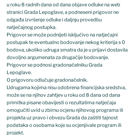
u roku 8 radnih dana od dana objave odluke na web
stranici Grada Lepoglave, a podneseni prigovor ne
odgađa izvršenje odluke i daljnju provedbu
natječajnog postupka.
Prigovor se može podnijeti isključivo na natječajni
postupak te eventualno bodovanje nekog kriterija s 0
bodova, ukoliko udruga smatra da je u prijavi dostavila
dovoljno argumenata za drugačije bodovanje.
Prigovor se podnosi gradonačelniku Grada
Lepoglave.
O prigovoru odlučuje gradonačelnik.
Udrugama kojima nisu odobrena financijska sredstva,
može se na njihov zahtjev u roku od 8 dana od dana
primitka pisane obavijesti o rezultatima natječaja
omogućiti uvid u zbirnu ocjenu njihovog programa ili
projekta uz pravo i obvezu Grada da zaštiti tajnost
podataka o osobama koje su ocjenjivale program ili
projekt.