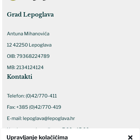
Grad Lepoglava
Antuna Mihanovića
12 42250 Lepoglava
OIB: 79368224789
MB: 2134124124
Kontakti
Telefon:
(0)42/770-411
Fax: +385 (0)42/770-419
E-mail:
lepoglava@lepoglava.hr
Uredovno radno vrijeme: 7:00 – 15:00
Upravljanje kolačićima