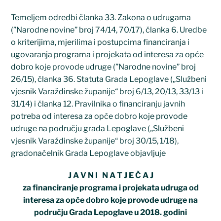
Temeljem odredbi članka 33. Zakona o udrugama
(”Narodne novine” broj 74/14, 70/17), članka 6. Uredbe
o kriterijima, mjerilima i postupcima financiranja i
ugovaranja programa i projekata od interesa za opće
dobro koje provode udruge (”Narodne novine” broj
26/15), članka 36. Statuta Grada Lepoglave („Službeni
vjesnik Varaždinske županije“ broj 6/13, 20/13, 33/13 i
31/14) i članka 12. Pravilnika o financiranju javnih
potreba od interesa za opće dobro koje provode
udruge na području grada Lepoglave („Službeni
vjesnik Varaždinske županije“ broj 30/15, 1/18),
gradonačelnik Grada Lepoglave objavljuje
J A V N I N A T J E Č A J
za financiranje programa i projekata udruga od
interesa za opće dobro koje provode udruge na
području Grada Lepoglave u 2018. godini