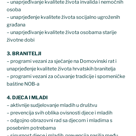
– unaprjeđivanje kvalitete života invalida i nemoćnih
osoba
– unaprjeđenje kvalitete života socijalno ugroženih
građana
– unaprjeđivanje kvalitete života osobama starije
životne dobi
3. BRANITELJI
– programi vezani za sjećanje na Domovinski rat i
unaprjeđenje kvalitete života hrvatskih branitelja
– programi vezani za očuvanje tradicije i spomeničke
baštine NOB-a
4. DJECA I MLADI
– aktivnije sudjelovanje mladih u društvu
– prevencija svih oblika ovisnosti djece i mladih
– odgojno obrazovni rad sa djecom i mladima s
posebnim potrebama
– sigurnost djece i mladih, prevencija nasilja među