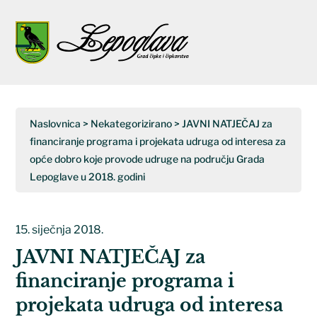
Napominjemo:
Ova
web
Open
Close
stranica
uključuje
mobile
mobile
sustav
menu
menu
pristupačnosti.
Naslovnica
>
Nekategorizirano
>
JAVNI NATJEČAJ za
financiranje programa i projekata udruga od interesa za
opće dobro koje provode udruge na području Grada
Lepoglave u 2018. godini
15. siječnja 2018.
JAVNI NATJEČAJ za
financiranje programa i
projekata udruga od interesa