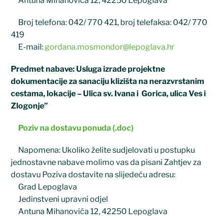
Antuna Mihanovića 12, 42250 Lepoglava
Broj telefona: 042/ 770 421, broj telefaksa: 042/ 770
419
E-mail:
gordana.mosmondor@lepoglava.hr
Predmet nabave: Usluga izrade projektne
dokumentacije za sanaciju klizišta na nerazvrstanim
cestama, lokacije – Ulica sv. Ivana i Gorica, ulica Ves i
Zlogonje”
Poziv na dostavu ponuda (.doc)
Napomena: Ukoliko želite sudjelovati u postupku
jednostavne nabave molimo vas da pisani Zahtjev za
dostavu Poziva dostavite na slijedeću adresu:
Grad Lepoglava
Jedinstveni upravni odjel
Antuna Mihanovića 12, 42250 Lepoglava