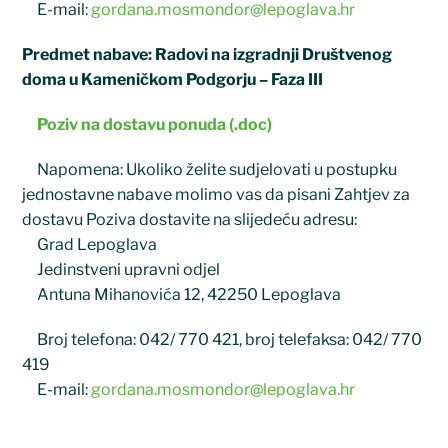
E-mail:
gordana.mosmondor@lepoglava.hr
Predmet nabave: Radovi na izgradnji Društvenog
doma u Kameničkom Podgorju – Faza III
Poziv na dostavu ponuda (.doc)
Napomena: Ukoliko želite sudjelovati u postupku
jednostavne nabave molimo vas da pisani Zahtjev za
dostavu Poziva dostavite na slijedeću adresu:
Grad Lepoglava
Jedinstveni upravni odjel
Antuna Mihanovića 12, 42250 Lepoglava
Broj telefona: 042/ 770 421, broj telefaksa: 042/ 770
419
E-mail:
gordana.mosmondor@lepoglava.hr