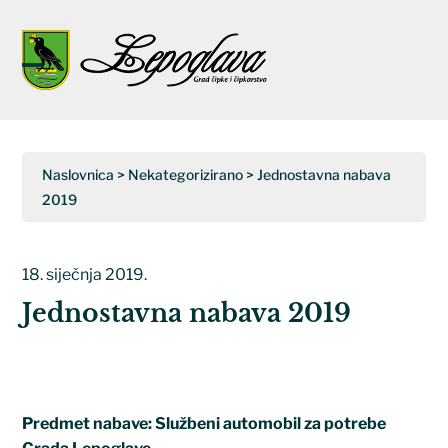
Napominjemo:
Ova
web
Open
Close
stranica
uključuje
mobile
mobile
sustav
menu
menu
pristupačnosti.
Naslovnica
>
Nekategorizirano
>
Jednostavna nabava
2019
18. siječnja 2019.
Jednostavna nabava 2019
Predmet nabave: Službeni automobil za potrebe