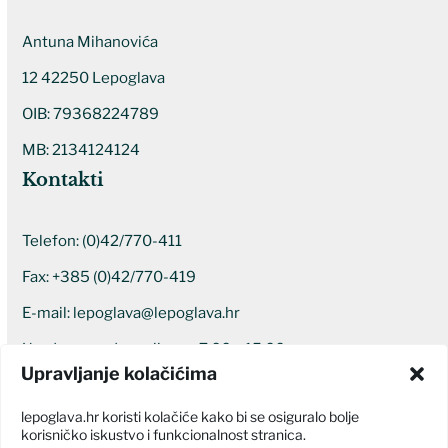
Antuna Mihanovića
12 42250 Lepoglava
OIB: 79368224789
MB: 2134124124
Kontakti
Telefon:
(0)42/770-411
Fax: +385 (0)42/770-419
E-mail:
lepoglava@lepoglava.hr
Uredovno radno vrijeme: 7:00 – 15:00
Upravljanje kolačićima
Ostali kontakti
lepoglava.hr koristi kolačiće kako bi se osiguralo bolje
korisničko iskustvo i funkcionalnost stranica.