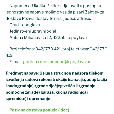
Napomena: Ukoliko želite sudjelovati u postupku
jednostavne nabave molimo vas da pisani Zahtjev za
dostavu Poziva dostavite na slijedeću adresu:
Grad Lepoglava
Jedinstveni upravni odjel
Antuna Mihanovića 12, 42250 Lepoglava
Broj telefona: 042/ 770 421, broj telefaksa: 042/ 770
419
E-mail:
gordana.mosmondor@lepoglava.hr
Predmet nabave: Usluga stručnog nadzora tijekom
izvođenja radova rekonstrukcije (sanacija, adaptacija
i nadogradnja) zgrade dječjeg vrtića i izgradnja
pomoćne zgrade (garaža, kućna radionica i
spremište) i opremanje
Poziv na dostavu ponuda (.doc)