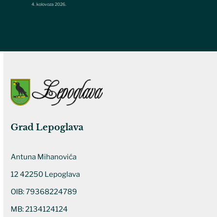
4. kolovoza 2026.
Grad Lepoglava
Antuna Mihanovića
12 42250 Lepoglava
OIB: 79368224789
MB: 2134124124