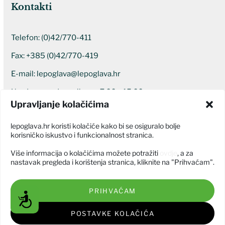
Kontakti
Telefon:
(0)42/770-411
Fax: +385 (0)42/770-419
E-mail:
lepoglava@lepoglava.hr
Uredovno radno vrijeme: 7:00 – 15:00
Upravljanje kolačićima
Ostali kontakti
lepoglava.hr koristi kolačiće kako bi se osiguralo bolje
korisničko iskustvo i funkcionalnost stranica.
Više informacija o kolačićima možete potražiti
ovdje
, a za
nastavak pregleda i korištenja stranica, kliknite na "Prihvaćam".
PRIHVAĆAM
Grad Lepoglava © Sva prava pridržana 2026
Pristupačnost
Izjava o pristupačnosti
POSTAVKE KOLAČIĆA
Izrada web stranice:
GODAR d.o.o.