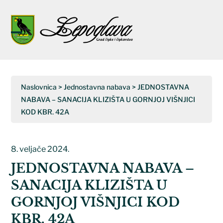
Napominjemo:
Ova
web
Open
Close
stranica
uključuje
mobile
mobile
sustav
menu
menu
pristupačnosti.
Naslovnica
>
Jednostavna nabava
>
JEDNOSTAVNA
NABAVA – SANACIJA KLIZIŠTA U GORNJOJ VIŠNJICI
KOD KBR. 42A
8. veljače 2024.
JEDNOSTAVNA NABAVA –
SANACIJA KLIZIŠTA U
GORNJOJ VIŠNJICI KOD
KBR. 42A