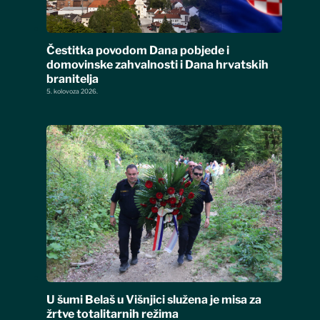
Čestitka povodom Dana pobjede i
domovinske zahvalnosti i Dana hrvatskih
branitelja
5. kolovoza 2026.
U šumi Belaš u Višnjici služena je misa za
žrtve totalitarnih režima