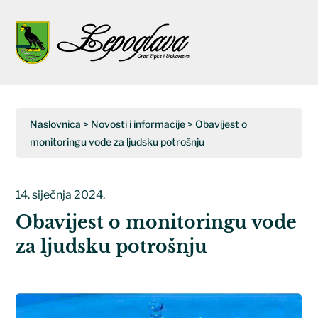
Napominjemo:
Ova
web
Open
Close
stranica
uključuje
mobile
mobile
sustav
menu
menu
pristupačnosti.
Naslovnica
>
Novosti i informacije
>
Obavijest o
monitoringu vode za ljudsku potrošnju
14. siječnja 2024.
Obavijest o monitoringu vode
za ljudsku potrošnju