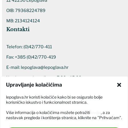
12 42250 Lepoglava
OIB: 79368224789
MB: 2134124124
Kontakti
Telefon:
(0)42/770-411
Fax: +385 (0)42/770-419
E-mail:
lepoglava@lepoglava.hr
Uredovno radno vrijeme: 7:00 – 15:00
Upravljanje kolačićima
Ostali kontakti
lepoglava.hr koristi kolačiće kako bi se osiguralo bolje
korisničko iskustvo i funkcionalnost stranica.
Više informacija o kolačićima možete potražiti
ovdje
, a za
nastavak pregleda i korištenja stranica, kliknite na "Prihvaćam".