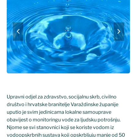
previous
next
slide
slide
Upravni odjel za zdravstvo, socijalnu skrb, civilno
društvo i hrvatske branitelje Varaždinske županije
uputio je svim jedinicama lokalne samouprave
obavijest o monitoringu vode za ljudsku potrošnju.
Njome se svi stanovnici koji se koriste vodom iz
vodoopskrbnih sustava koji opskrbljuju manje od 50