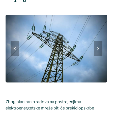
previous
next
slide
slide
Zbog planiranih radova na postrojenjima
elektroenergetske mreže biti će prekid opskrbe