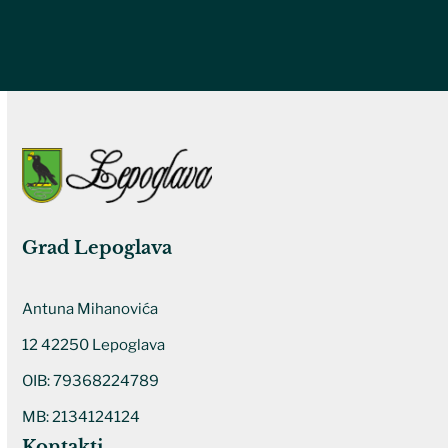
Grad Lepoglava
Antuna Mihanovića
12 42250 Lepoglava
OIB: 79368224789
MB: 2134124124
Kontakti