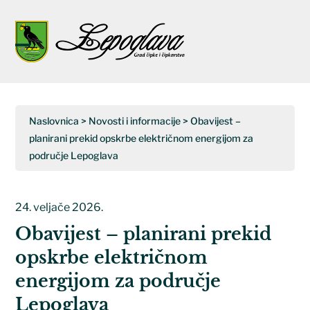
Napominjemo:
Ova
web
Open
Close
stranica
uključuje
mobile
mobile
sustav
menu
menu
pristupačnosti.
Naslovnica
>
Novosti i informacije
>
Obavijest –
planirani prekid opskrbe električnom energijom za
područje Lepoglava
24. veljače 2026.
Obavijest – planirani prekid
opskrbe električnom
energijom za područje
Lepoglava