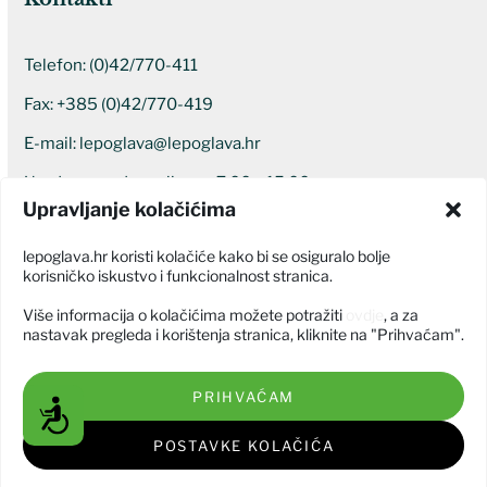
Telefon:
(0)42/770-411
Fax: +385 (0)42/770-419
E-mail:
lepoglava@lepoglava.hr
Uredovno radno vrijeme: 7:00 – 15:00
Upravljanje kolačićima
Ostali kontakti
lepoglava.hr koristi kolačiće kako bi se osiguralo bolje
korisničko iskustvo i funkcionalnost stranica.
Više informacija o kolačićima možete potražiti
ovdje
, a za
nastavak pregleda i korištenja stranica, kliknite na "Prihvaćam".
PRIHVAĆAM
Grad Lepoglava © Sva prava pridržana 2026
Pristupačnost
Izjava o pristupačnosti
POSTAVKE KOLAČIĆA
Izrada web stranice:
GODAR d.o.o.