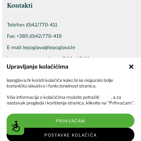
Kontakti
Telefon:
(0)42/770-411
Fax: +385 (0)42/770-419
E-mail:
lepoglava@lepoglava.hr
Uredovno radno vrijeme: 7:00 – 15:00
Upravljanje kolačićima
Ostali kontakti
lepoglava.hr koristi kolačiće kako bi se osiguralo bolje
korisničko iskustvo i funkcionalnost stranica.
Više informacija o kolačićima možete potražiti
ovdje
, a za
nastavak pregleda i korištenja stranica, kliknite na "Prihvaćam".
PRIHVAĆAM
Grad Lepoglava © Sva prava pridržana 2026
Pristupačnost
Izjava o pristupačnosti
POSTAVKE KOLAČIĆA
Izrada web stranice:
GODAR d.o.o.