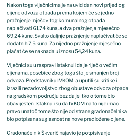
Nakon toga vijećnicima je na uvid dan novi prijedlog
cijene odvoza otpada prema kojem će se jedno
pražnjenje mješovitog komunalnog otpada
naplaćivati 61,74 kuna, a dva pražnjenja mjesečno
69,24 kune. Svako daljnje pražnjenje naplaćivat će se
dodatnih 7,5 kuna. Za nijedno pražnjenje mjesečno
plaćat će se naknada u iznosu 54,24 kuna.
Vijećnici su u raspravi istaknuli da je riječ o većim
cijenama, posebice zbog toga što je smanjen broj
odvoza. Predstavniku IVKOM-a uputili su kritike i
izrazili nezadovoljstvo zbog obustave odvoza otpada
na gradskom području bez da je itko o tome bio
obaviješten. Istaknuli su da IVKOM na to nije imao
pravo unatoč tome što nije od strane gradonačelnika
bio potpisana suglasnost na nove predložene cijene.
Gradonačelnik Škvarić najavio je potpisivanje