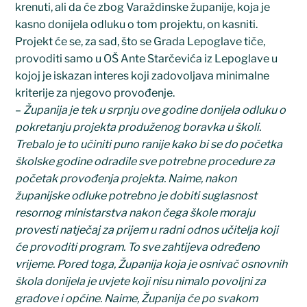
krenuti, ali da će zbog Varaždinske županije, koja je
kasno donijela odluku o tom projektu, on kasniti.
Projekt će se, za sad, što se Grada Lepoglave tiče,
provoditi samo u OŠ Ante Starčevića iz Lepoglave u
kojoj je iskazan interes koji zadovoljava minimalne
kriterije za njegovo provođenje.
–
Županija je tek u srpnju ove godine donijela odluku o
pokretanju projekta produženog boravka u školi.
Trebalo je to učiniti puno ranije kako bi se do početka
školske godine odradile sve potrebne procedure za
početak provođenja projekta. Naime, nakon
županijske odluke potrebno je dobiti suglasnost
resornog ministarstva nakon čega škole moraju
provesti natječaj za prijem u radni odnos učitelja koji
će provoditi program. To sve zahtijeva određeno
vrijeme. Pored toga, Županija koja je osnivač osnovnih
škola donijela je uvjete koji nisu nimalo povoljni za
gradove i općine. Naime, Županija će po svakom