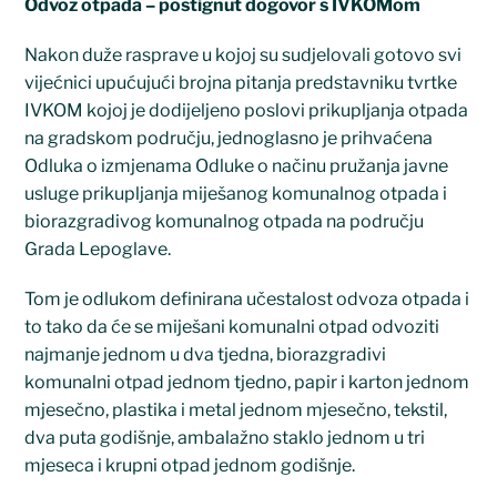
Odvoz otpada – postignut dogovor s IVKOMom
Nakon duže rasprave u kojoj su sudjelovali gotovo svi
vijećnici upućujući brojna pitanja predstavniku tvrtke
IVKOM kojoj je dodijeljeno poslovi prikupljanja otpada
na gradskom području, jednoglasno je prihvaćena
Odluka o izmjenama Odluke o načinu pružanja javne
usluge prikupljanja miješanog komunalnog otpada i
biorazgradivog komunalnog otpada na području
Grada Lepoglave.
Tom je odlukom definirana učestalost odvoza otpada i
to tako da će se miješani komunalni otpad odvoziti
najmanje jednom u dva tjedna, biorazgradivi
komunalni otpad jednom tjedno, papir i karton jednom
mjesečno, plastika i metal jednom mjesečno, tekstil,
dva puta godišnje, ambalažno staklo jednom u tri
mjeseca i krupni otpad jednom godišnje.