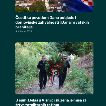
Čestitka povodom Dana pobjede i
domovinske zahvalnosti i Dana hrvatskih
branitelja
5. kolovoza 2026.
U šumi Belaš u Višnjici služena je misa za
žrtve totalitarnih režima