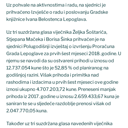
Uz pohvale na aktivnostima i radu, na sjednici je
prihvaćeno Izvješće o radu i poslovanju Gradske
knjižnice Ivana Belostenca Lepoglava.
Uz tri suzdržana glasa vijećnika Željka Šoštarića,
Stjepana Mačeka i Borisa Šinka prihvaćen je na
sjednici Polugodišnji izvještaj o izvršenju Proračuna
Grada Lepoglave za prvih šest mjeseci 2018. godine. U
njemu se navodi da su ostvareni prihodi u iznosu od
12.737.054 kune što je 52,85 % od planiranog na
godišnjoj razini. Višak prihoda i primitka nad
rashodima i izdacima u prvih šest mjeseci ove godine
iznosi ukupno 4.707.203,72 kune. Preneseni manjak
prihoda iz 2017. godine u iznosu 2.659.433,67 kuna je
saniran te se u sljedeće razdoblje prenosi višak od
2.047.770,05 kuna.
Također uz tri suzdržana glasa navedenih vijećnika