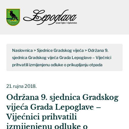
Napominjemo:
Ova
web
Open
Close
stranica
uključuje
mobile
mobile
sustav
menu
menu
pristupačnosti.
Naslovnica
>
Sjednice Gradskog vijeća
>
Održana 9.
sjednica Gradskog vijeća Grada Lepoglave – Vijećnici
prihvatili izmijenjenu odluke o prikupljanju otpada
21. rujna 2018.
Održana 9. sjednica Gradskog
vijeća Grada Lepoglave –
Vijećnici prihvatili
izmijenjenu odluke o