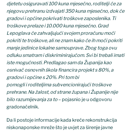
djetetu osiguravati 100 kuna mjesečno, roditelji će za
njegovu prehranu izdvajati 350 kuna mjesečno, dok će
gradovi i općine pokrivati troškove zaposlenika. Ti
troškove prelaze i 10.000 kuna mjesečno. Grad
Lepoglava će zahvaljujući svojem proračunu moći
pokriti te troškove, ali ne znam kako će ih moći pokriti
manje jedinice lokalne samouprave. Zbog toga ovu
odluku smatram i diskriminirajućom. Svi bi trebali imati
iste mogućnosti. Predlagao sam da Županija kao
osnivač osnovnih škola financira projekt s 80%, a
gradovi i općine s 20%. Pri tom bi
pomogli i roditeljima subvencionirajući troškove
prehrane. Na žalost, od strane župana i Županije
nije
bilo razumijevanja za to
– pojasnio je u odgovoru
gradonačelnik.
Da li postoje informacije kada kreće rekonstrukcija
niskonaponske mreže što je uvjet za širenje javne