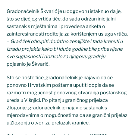
Gradonačelnik Škvarić je u odgovoru istaknuo da je,
što se dječjeg vrtića tiče, do sada održan inicijalni
sastanak s mještanima i provedena anketa o
zainteresiranosti roditelja za korištenjem usluga vrtića.
–
Grad želi otkupiti dodatno zemljište i tada krenuti u
izradu projekta kako bi iduće godine bile pribavljene
sve suglasnosti i dozvole za njegovu gradnju
–
pojasnio je Škvarić.
Što se pošte tiče, gradonačelnik je najavio da će
ponovno Hrvatskim poštama uputiti dopis da se
razmotri mogućnost ponovnog otvaranja poštanskog
ureda u Višnjici. Po pitanju graničnog prijelaza
Zlogonje, gradonačelnik je najavio sastanak s
mjerodavnima o mogućnostima da se granični prijelaz
u Zlogonju otvori za prelazak granice.