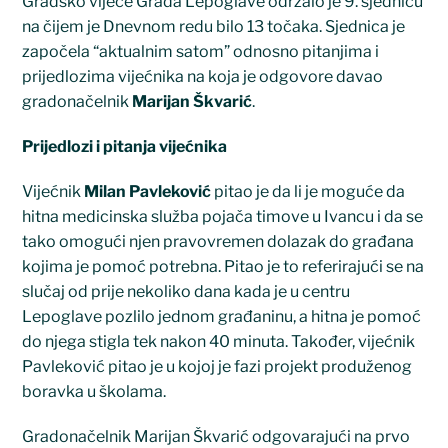
Gradsko vijeće Grada Lepoglave održalo je 9. sjednicu
na čijem je Dnevnom redu bilo 13 točaka. Sjednica je
započela “aktualnim satom” odnosno pitanjima i
prijedlozima vijećnika na koja je odgovore davao
gradonačelnik
Marijan Škvarić
.
Prijedlozi i pitanja vijećnika
Vijećnik
Milan Pavleković
pitao je da li je moguće da
hitna medicinska služba pojača timove u Ivancu i da se
tako omogući njen pravovremen dolazak do građana
kojima je pomoć potrebna. Pitao je to referirajući se na
slučaj od prije nekoliko dana kada je u centru
Lepoglave pozlilo jednom građaninu, a hitna je pomoć
do njega stigla tek nakon 40 minuta. Također, vijećnik
Pavleković pitao je u kojoj je fazi projekt produženog
boravka u školama.
Gradonačelnik Marijan Škvarić odgovarajući na prvo