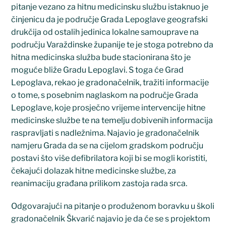
pitanje vezano za hitnu medicinsku službu istaknuo je
činjenicu da je područje Grada Lepoglave geografski
drukčija od ostalih jedinica lokalne samouprave na
području Varaždinske županije te je stoga potrebno da
hitna medicinska služba bude stacionirana što je
moguće bliže Gradu Lepoglavi. S toga će Grad
Lepoglava, rekao je gradonačelnik, tražiti informacije
o tome, s posebnim naglaskom na područje Grada
Lepoglave, koje prosječno vrijeme intervencije hitne
medicinske službe te na temelju dobivenih informacija
raspravljati s nadležnima. Najavio je gradonačelnik
namjeru Grada da se na cijelom gradskom području
postavi što više defibrilatora koji bi se mogli koristiti,
čekajući dolazak hitne medicinske službe, za
reanimaciju građana prilikom zastoja rada srca.
Odgovarajući na pitanje o produženom boravku u školi
gradonačelnik Škvarić najavio je da će se s projektom