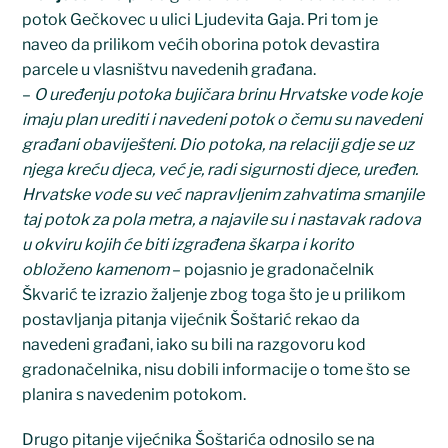
potok Gečkovec u ulici Ljudevita Gaja. Pri tom je
naveo da prilikom većih oborina potok devastira
parcele u vlasništvu navedenih građana.
–
O uređenju potoka bujičara brinu Hrvatske vode koje
imaju plan urediti i navedeni potok o čemu su navedeni
građani obaviješteni. Dio potoka, na relaciji gdje se uz
njega kreću djeca, već je, radi sigurnosti djece, uređen.
Hrvatske vode su već napravljenim zahvatima smanjile
taj potok za pola metra, a najavile su i nastavak radova
u okviru kojih će biti izgrađena škarpa i korito
obloženo kamenom
– pojasnio je gradonačelnik
Škvarić te izrazio žaljenje zbog toga što je u prilikom
postavljanja pitanja vijećnik Šoštarić rekao da
navedeni građani, iako su bili na razgovoru kod
gradonačelnika, nisu dobili informacije o tome što se
planira s navedenim potokom.
Drugo pitanje vijećnika Šoštarića odnosilo se na