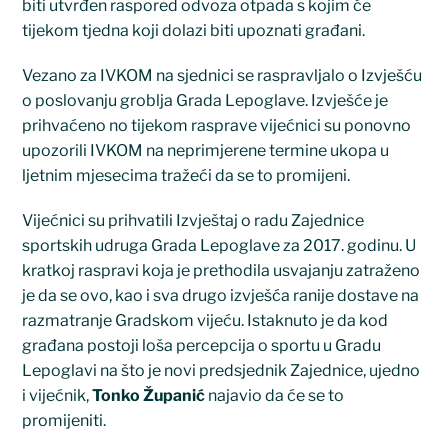
biti utvrđen raspored odvoza otpada s kojim će
tijekom tjedna koji dolazi biti upoznati građani.
Vezano za IVKOM na sjednici se raspravljalo o Izvješću
o poslovanju groblja Grada Lepoglave. Izvješće je
prihvaćeno no tijekom rasprave vijećnici su ponovno
upozorili IVKOM na neprimjerene termine ukopa u
ljetnim mjesecima tražeći da se to promijeni.
Vijećnici su prihvatili Izvještaj o radu Zajednice
sportskih udruga Grada Lepoglave za 2017. godinu. U
kratkoj raspravi koja je prethodila usvajanju zatraženo
je da se ovo, kao i sva drugo izvješća ranije dostave na
razmatranje Gradskom vijeću. Istaknuto je da kod
građana postoji loša percepcija o sportu u Gradu
Lepoglavi na što je novi predsjednik Zajednice, ujedno
i vijećnik,
Tonko Županić
najavio da će se to
promijeniti.