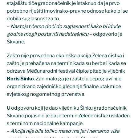
stajalištu tiče gradonačelnik je istaknuo da je prvo
potrebno riješiti imovinsko-pravne odnose kako bi se
dobila suglasnost za to.
–
Nastojat ćemo doći do suglasnosti kako bi iduće
godine mogli postaviti nadstrešnicu
– odgovorio je
Škvarić.
Zašto nije provedena ekološka akcija Zelena čistka i
zašto je prebačena na termin kada su berbe i kada se
održava Međunarodni festival čipke pitao je vijećnik
Boris Šinko
. Zanimalo ga je i zašto u Lepoglavi nije
organizirano zajedničko gledanje finalne utakmice
svjetskog nogometnog prvenstva.
U odgovoru koji je dao vijećniku Šinku gradonačelnik
Škvarić pojasnio je da je termin Zelene čistke usklađen
s terminom nacionalne kampanje.
–
Akcija nije bila toliko masovna jer i nemamo više