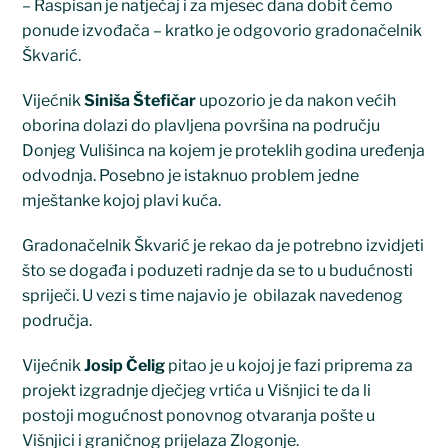
– Raspisan je natječaj i za mjesec dana dobit ćemo
ponude izvođača – kratko je odgovorio gradonačelnik
Škvarić.
Vijećnik
Siniša Štefičar
upozorio je da nakon većih
oborina dolazi do plavljena površina na području
Donjeg Vulišinca na kojem je proteklih godina uređenja
odvodnja. Posebno je istaknuo problem jedne
mještanke kojoj plavi kuća.
Gradonačelnik Škvarić je rekao da je potrebno izvidjeti
što se događa i poduzeti radnje da se to u budućnosti
spriječi. U vezi s time najavio je obilazak navedenog
područja.
Vijećnik
Josip Čelig
pitao je u kojoj je fazi priprema za
projekt izgradnje dječjeg vrtića u Višnjici te da li
postoji mogućnost ponovnog otvaranja pošte u
Višnjici i graničnog prijelaza Zlogonje.