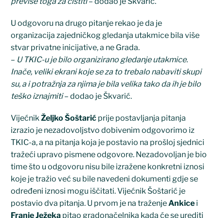
previše toga za čistiti
– dodao je Škvarić.
U odgovoru na drugo pitanje rekao je da je
organizacija zajedničkog gledanja utakmice bila više
stvar privatne inicijative, a ne Grada.
–
U TKIC-u je bilo organizirano gledanje utakmice.
Inače, veliki ekrani koje se za to trebalo nabaviti skupi
su, a i potražnja za njima je bila velika tako da ih je bilo
teško iznajmiti
– dodao je Škvarić.
Vijećnik
Željko Šoštarić
prije postavljanja pitanja
izrazio je nezadovoljstvo dobivenim odgovorimo iz
TKIC-a, a na pitanja koja je postavio na prošloj sjednici
tražeći upravo pismene odgovore. Nezadovoljan je bio
time što u odgovoru nisu bile izražene konkretni iznosi
koje je tražio već su bile navedeni dokumenti gdje se
određeni iznosi mogu iščitati. Vijećnik Šoštarić je
postavio dva pitanja. U prvom je na traženje
Ankice
i
Franje Ježeka
pitao gradonačelnika kada će se urediti