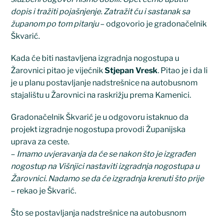
dopis i tražiti pojašnjenje. Zatražit ću i sastanak sa
županom po tom pitanju
– odgovorio je gradonačelnik
Škvarić.
Kada će biti nastavljena izgradnja nogostupa u
Žarovnici pitao je vijećnik
Stjepan Vresk
. Pitao je i da li
je u planu postavljanje nadstrešnice na autobusnom
stajalištu u Žarovnici na raskrižju prema Kamenici.
Gradonačelnik Škvarić je u odgovoru istaknuo da
projekt izgradnje nogostupa provodi Županijska
uprava za ceste.
–
Imamo uvjeravanja da će se nakon što je izgrađen
nogostup na Višnjici nastaviti izgradnja nogostupa u
Žarovnici. Nadamo se da će izgradnja krenuti što prije
– rekao je Škvarić.
Što se postavljanja nadstrešnice na autobusnom