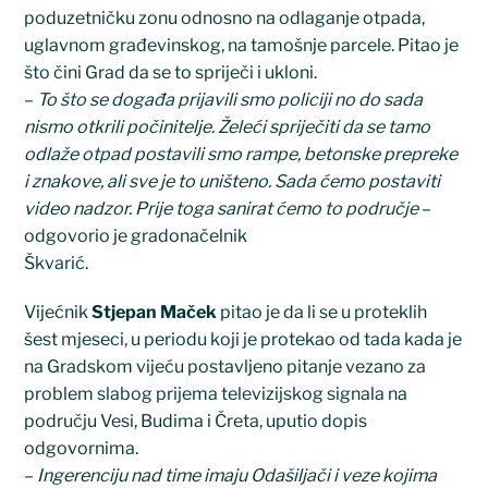
poduzetničku zonu odnosno na odlaganje otpada,
uglavnom građevinskog, na tamošnje parcele. Pitao je
što čini Grad da se to spriječi i ukloni.
–
To što se događa prijavili smo policiji no do sada
nismo otkrili počinitelje. Želeći spriječiti da se tamo
odlaže otpad postavili smo rampe, betonske prepreke
i znakove, ali sve je to uništeno. Sada ćemo postaviti
video nadzor. Prije toga sanirat ćemo to područje
–
odgovorio je gradonačelnik
Škvarić.
Vijećnik
Stjepan Maček
pitao je da li se u proteklih
šest mjeseci, u periodu koji je protekao od tada kada je
na Gradskom vijeću postavljeno pitanje vezano za
problem slabog prijema televizijskog signala na
području Vesi, Budima i Čreta, uputio dopis
odgovornima.
–
Ingerenciju nad time imaju Odašiljači i veze kojima