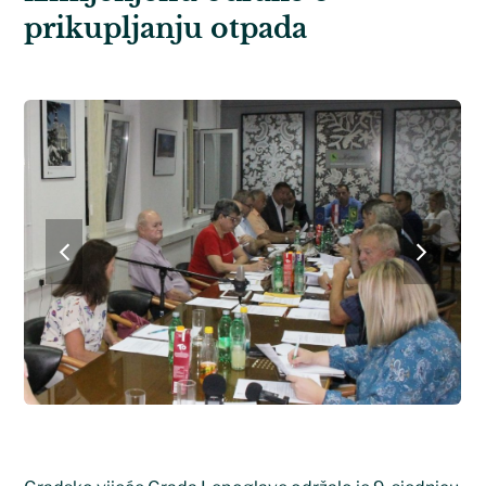
prikupljanju otpada
previous
next
slide
slide