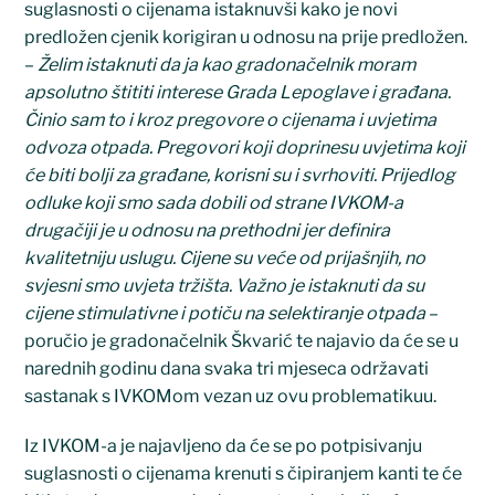
suglasnosti o cijenama istaknuvši kako je novi
predložen cjenik korigiran u odnosu na prije predložen.
–
Želim istaknuti da ja kao gradonačelnik moram
apsolutno štititi interese Grada Lepoglave i građana.
Činio sam to i kroz pregovore o cijenama i uvjetima
odvoza otpada. Pregovori koji doprinesu uvjetima koji
će biti bolji za građane, korisni su i svrhoviti. Prijedlog
odluke koji smo sada dobili od strane IVKOM-a
drugačiji je u odnosu na prethodni jer definira
kvalitetniju uslugu. Cijene su veće od prijašnjih, no
svjesni smo uvjeta tržišta. Važno je istaknuti da su
cijene stimulativne i potiču na selektiranje otpada
–
poručio je gradonačelnik Škvarić te najavio da će se u
narednih godinu dana svaka tri mjeseca održavati
sastanak s IVKOMom vezan uz ovu problematikuu.
Iz IVKOM-a je najavljeno da će se po potpisivanju
suglasnosti o cijenama krenuti s čipiranjem kanti te će