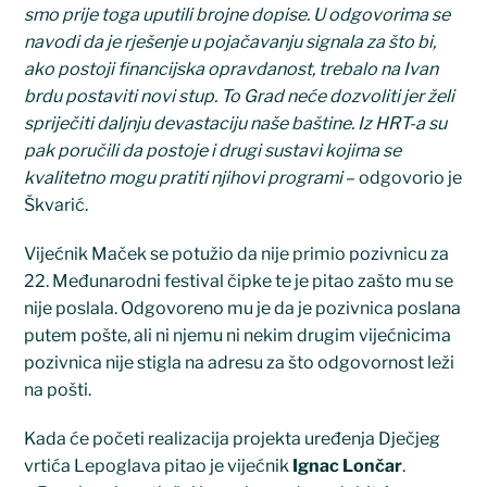
smo prije toga uputili brojne dopise. U odgovorima se
navodi da je rješenje u pojačavanju signala za što bi,
ako postoji financijska opravdanost, trebalo na Ivan
brdu postaviti novi stup. To Grad neće dozvoliti jer želi
spriječiti daljnju devastaciju naše baštine. Iz HRT-a su
pak poručili da postoje i drugi sustavi kojima se
kvalitetno mogu pratiti njihovi programi
– odgovorio je
Škvarić.
Vijećnik Maček se potužio da nije primio pozivnicu za
22. Međunarodni festival čipke te je pitao zašto mu se
nije poslala. Odgovoreno mu je da je pozivnica poslana
putem pošte, ali ni njemu ni nekim drugim vijećnicima
pozivnica nije stigla na adresu za što odgovornost leži
na pošti.
Kada će početi realizacija projekta uređenja Dječjeg
vrtića Lepoglava pitao je vijećnik
Ignac Lončar
.