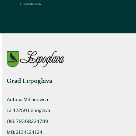
4. kolovoza 2026.
Grad Lepoglava
Antuna Mihanovića
12 42250 Lepoglava
OIB: 79368224789
MB: 2134124124