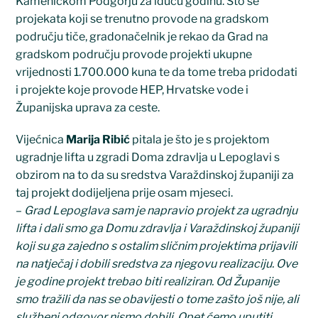
Kameničkom Podgorju za iduću godinu. Što se
projekata koji se trenutno provode na gradskom
području tiče, gradonačelnik je rekao da Grad na
gradskom području provode projekti ukupne
vrijednosti 1.700.000 kuna te da tome treba pridodati
i projekte koje provode HEP, Hrvatske vode i
Županijska uprava za ceste.
Vijećnica
Marija Ribić
pitala je što je s projektom
ugradnje lifta u zgradi Doma zdravlja u Lepoglavi s
obzirom na to da su sredstva Varaždinskoj županiji za
taj projekt dodijeljena prije osam mjeseci.
–
Grad Lepoglava sam je napravio projekt za ugradnju
lifta i dali smo ga Domu zdravlja i Varaždinskoj županiji
koji su ga zajedno s ostalim sličnim projektima prijavili
na natječaj i dobili sredstva za njegovu realizaciju. Ove
je godine projekt trebao biti realiziran. Od Županije
smo tražili da nas se obavijesti o tome zašto još nije, ali
službeni odgovor nismo dobili. Opet ćemo uputiti