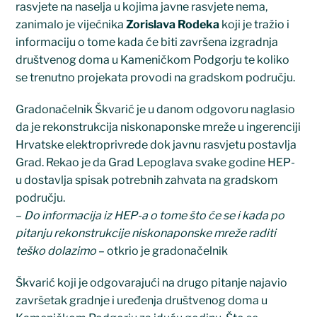
rasvjete na naselja u kojima javne rasvjete nema,
zanimalo je vijećnika
Zorislava Rodeka
koji je tražio i
informaciju o tome kada će biti završena izgradnja
društvenog doma u Kameničkom Podgorju te koliko
se trenutno projekata provodi na gradskom području.
Gradonačelnik Škvarić je u danom odgovoru naglasio
da je rekonstrukcija niskonaponske mreže u ingerenciji
Hrvatske elektroprivrede dok javnu rasvjetu postavlja
Grad. Rekao je da Grad Lepoglava svake godine HEP-
u dostavlja spisak potrebnih zahvata na gradskom
području.
–
Do informacija iz HEP-a o tome što će se i kada po
pitanju rekonstrukcije niskonaponske mreže raditi
teško dolazimo
– otkrio je gradonačelnik
Škvarić koji je odgovarajući na drugo pitanje najavio
završetak gradnje i uređenja društvenog doma u