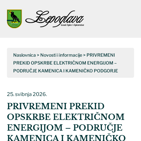
Napominjemo:
Ova
web
Open
Close
stranica
uključuje
mobile
mobile
sustav
menu
menu
pristupačnosti.
Naslovnica
>
Novosti i informacije
>
PRIVREMENI
PREKID OPSKRBE ELEKTRIČNOM ENERGIJOM –
PODRUČJE KAMENICA I KAMENIČKO PODGORJE
25. svibnja 2026.
PRIVREMENI PREKID
OPSKRBE ELEKTRIČNOM
ENERGIJOM – PODRUČJE
KAMENICA I KAMENIČKO