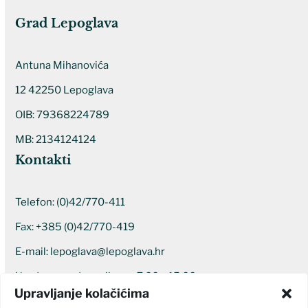
Grad Lepoglava
Antuna Mihanovića
12 42250 Lepoglava
OIB: 79368224789
MB: 2134124124
Kontakti
Telefon:
(0)42/770-411
Fax: +385 (0)42/770-419
E-mail:
lepoglava@lepoglava.hr
Uredovno radno vrijeme: 7:00 – 15:00
Upravljanje kolačićima
Ostali kontakti