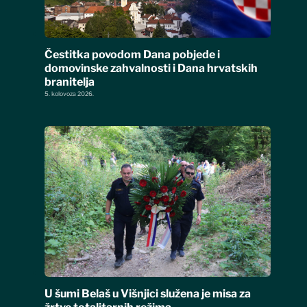
Čestitka povodom Dana pobjede i
domovinske zahvalnosti i Dana hrvatskih
branitelja
5. kolovoza 2026.
U šumi Belaš u Višnjici služena je misa za