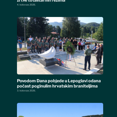
žrtve totalitarnih režima
4. kolovoza 2026.
Povodom Dana pobjede u Lepoglavi odana
počast poginulim hrvatskim braniteljima
3. kolovoza 2026.