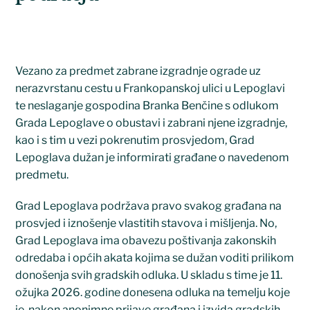
Vezano za predmet zabrane izgradnje ograde uz
nerazvrstanu cestu u Frankopanskoj ulici u Lepoglavi
te neslaganje gospodina Branka Benčine s odlukom
Grada Lepoglave o obustavi i zabrani njene izgradnje,
kao i s tim u vezi pokrenutim prosvjedom, Grad
Lepoglava dužan je informirati građane o navedenom
predmetu.
Grad Lepoglava podržava pravo svakog građana na
prosvjed i iznošenje vlastitih stavova i mišljenja. No,
Grad Lepoglava ima obavezu poštivanja zakonskih
odredaba i općih akata kojima se dužan voditi prilikom
donošenja svih gradskih odluka. U skladu s time je 11.
ožujka 2026. godine donesena odluka na temelju koje
je, nakon anonimne prijave građana i izvida gradskih