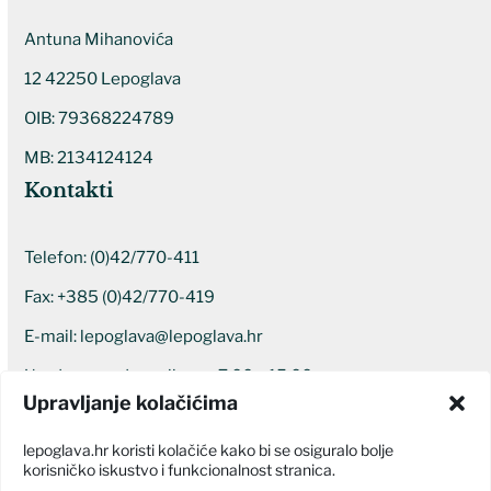
Antuna Mihanovića
12 42250 Lepoglava
OIB: 79368224789
MB: 2134124124
Kontakti
Telefon:
(0)42/770-411
Fax: +385 (0)42/770-419
E-mail:
lepoglava@lepoglava.hr
Uredovno radno vrijeme: 7:00 – 15:00
Upravljanje kolačićima
Ostali kontakti
lepoglava.hr koristi kolačiće kako bi se osiguralo bolje
korisničko iskustvo i funkcionalnost stranica.