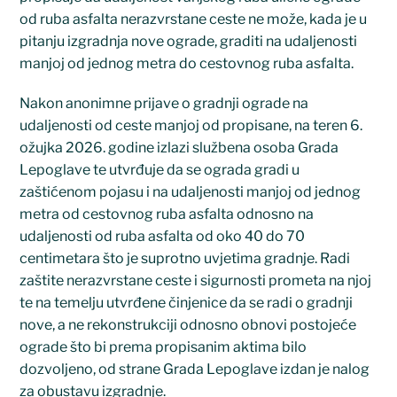
od ruba asfalta nerazvrstane ceste ne može, kada je u
pitanju izgradnja nove ograde, graditi na udaljenosti
manjoj od jednog metra do cestovnog ruba asfalta.
Nakon anonimne prijave o gradnji ograde na
udaljenosti od ceste manjoj od propisane, na teren 6.
ožujka 2026. godine izlazi službena osoba Grada
Lepoglave te utvrđuje da se ograda gradi u
zaštićenom pojasu i na udaljenosti manjoj od jednog
metra od cestovnog ruba asfalta odnosno na
udaljenosti od ruba asfalta od oko 40 do 70
centimetara što je suprotno uvjetima gradnje. Radi
zaštite nerazvrstane ceste i sigurnosti prometa na njoj
te na temelju utvrđene činjenice da se radi o gradnji
nove, a ne rekonstrukciji odnosno obnovi postojeće
ograde što bi prema propisanim aktima bilo
dozvoljeno, od strane Grada Lepoglave izdan je nalog
za obustavu izgradnje.