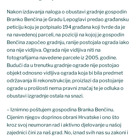
Nakon izdavanja naloga o obustavi gradnje gospodin
Branko Benčina je Gradu Lepoglavi predao građansku
peticiju koju je potpisalo 194 građana koji tvrde da je
na navedenoj parceli, na poziciji na kojoj je gospodin
Benčina započeo gradnju, ranije postojala ograda iako
ona nije vidljiva. Ograda nije vidljiva niti na
fotografijama navedene parcele iz 2005. godine.
Budući da u trenutku gradnje ograde nije postojao
objekt odnosno vidljiva ograda koja bi bila predmet
održavanja ili rekonstrukcije, proizlazi da postojanje
ograde u prošlosti nema pravni značaj te je odluka o
obustavi izgradnje ostala na snazi.
– Iznimno poštujem gospodina Branka Benčinu.
Cijenim njegov doprinos obrani Hrvatske i ono što
kroz svoj neumoran rad i aktivno djelovanje u našoj
zajednici čini za naš grad. No, iznad svih nas su zakoni i