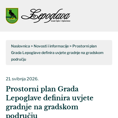
Napominjemo:
Ova
web
Open
Close
stranica
uključuje
mobile
mobile
sustav
menu
menu
pristupačnosti.
Naslovnica
>
Novosti i informacije
>
Prostorni plan
Grada Lepoglave definira uvjete gradnje na gradskom
području
21. svibnja 2026.
Prostorni plan Grada
Lepoglave definira uvjete
gradnje na gradskom
području