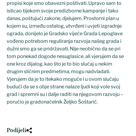
propisi koje smo obavezni poštivati. Upravo sam to
isticao tijekom svoje predizborne kampanje i tako
danas, poštujući zakone, djelujem. Prostorni plan u
kojem su, između ostalog, utvrđeni i uvjeti izgradnje
ograda, donijelo je Gradsko vijeće Grada Lepoglave
vođeno potrebom reguliranja razvoja našeg grada i
dužni smo ga se pridržavati. Nije neobično da se pri
tom ponekad dogode nesuglasice, ali vjerujem da se
one kroz dijalog, kao što je to bio slučaj u nekim
drugim sličnim predmetima, mogu nadvladati.
Vjerujem da je to itekako moguće i u ovom slučaju
budući da se s obje strane nalaze ljudi koji vole svoj
grad i spremni su i dalje raditi na njegovom razvoju –
poručio je gradonačelnik Željko Šoštarić.
Podijeli