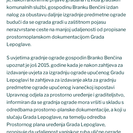
komunalnih službi, gospodinu Branku Benčini izdan
nalog za obustavu daljnje izgradnje predmetne ograde
budući da se ograda gradi u zaštitnom pojasu
nerazvrstane ceste na manjoj udaljenosti od propisane
prostornoplanskom dokumentacijom Grada
Lepoglave.
S uvjetima gradnje ograde gospodin Branko Benčina
upoznat je još 2015. godine kada je nakon zahtjeva za
izdavanje uvjeta za izgradnju ograde upućenog Gradu
Lepoglavi te zahtjeva za izdavanje akta za gradnju
predmetne ograde upućenog ivanečkoj ispostavi
Upravnog odjela za prostorno uređenje i graditeljstvo,
informiran da se gradnja ograde mora vršiti u skladu s
odredbama prostorno-planske dokumentacije, a koji u
slučaju Grada Lepoglave, na temelju odredba
Prostornog plana uređenja Grada Lepoglave,
propisuje da udaljenost vanjskog ruba ulične ograde