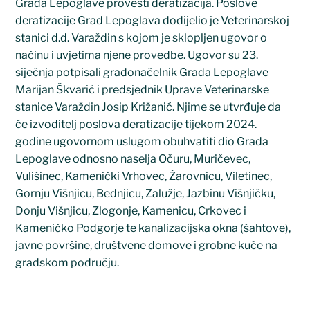
Grada Lepoglave provesti deratizacija. Poslove
deratizacije Grad Lepoglava dodijelio je Veterinarskoj
stanici d.d. Varaždin s kojom je sklopljen ugovor o
načinu i uvjetima njene provedbe. Ugovor su 23.
siječnja potpisali gradonačelnik Grada Lepoglave
Marijan Škvarić i predsjednik Uprave Veterinarske
stanice Varaždin Josip Križanić. Njime se utvrđuje da
će izvoditelj poslova deratizacije tijekom 2024.
godine ugovornom uslugom obuhvatiti dio Grada
Lepoglave odnosno naselja Očuru, Muričevec,
Vulišinec, Kamenički Vrhovec, Žarovnicu, Viletinec,
Gornju Višnjicu, Bednjicu, Zalužje, Jazbinu Višnjičku,
Donju Višnjicu, Zlogonje, Kamenicu, Crkovec i
Kameničko Podgorje te kanalizacijska okna (šahtove),
javne površine, društvene domove i grobne kuće na
gradskom području.