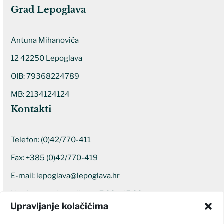
Grad Lepoglava
Antuna Mihanovića
12 42250 Lepoglava
OIB: 79368224789
MB: 2134124124
Kontakti
Telefon:
(0)42/770-411
Fax: +385 (0)42/770-419
E-mail:
lepoglava@lepoglava.hr
Uredovno radno vrijeme: 7:00 – 15:00
Upravljanje kolačićima
Ostali kontakti