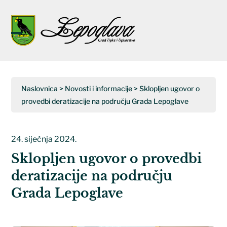
Napominjemo:
Ova
web
Open
Close
stranica
uključuje
mobile
mobile
sustav
menu
menu
pristupačnosti.
Naslovnica
>
Novosti i informacije
>
Sklopljen ugovor o
provedbi deratizacije na području Grada Lepoglave
24. siječnja 2024.
Sklopljen ugovor o provedbi
deratizacije na području
Grada Lepoglave