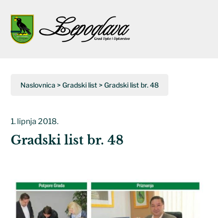
Napominjemo:
Ova
web
Open
Close
stranica
uključuje
mobile
mobile
sustav
menu
menu
pristupačnosti.
Naslovnica
>
Gradski list
>
Gradski list br. 48
1. lipnja 2018.
Gradski list br. 48