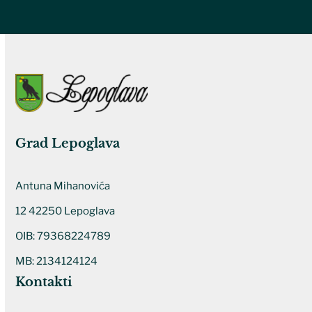
Grad Lepoglava
Antuna Mihanovića
12 42250 Lepoglava
OIB: 79368224789
MB: 2134124124
Kontakti