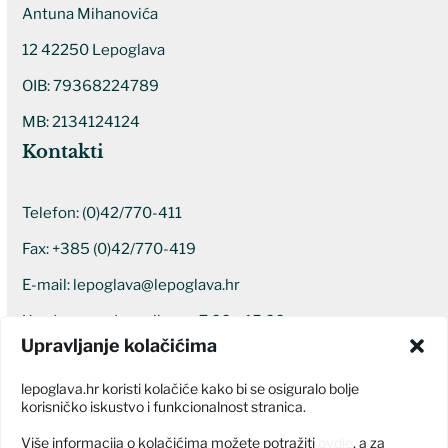
Antuna Mihanovića
12 42250 Lepoglava
OIB: 79368224789
MB: 2134124124
Kontakti
Telefon:
(0)42/770-411
Fax: +385 (0)42/770-419
E-mail:
lepoglava@lepoglava.hr
Uredovno radno vrijeme: 7:00 – 15:00
Upravljanje kolačićima
Ostali kontakti
lepoglava.hr koristi kolačiće kako bi se osiguralo bolje
korisničko iskustvo i funkcionalnost stranica.
Više informacija o kolačićima možete potražiti
ovdje
, a za