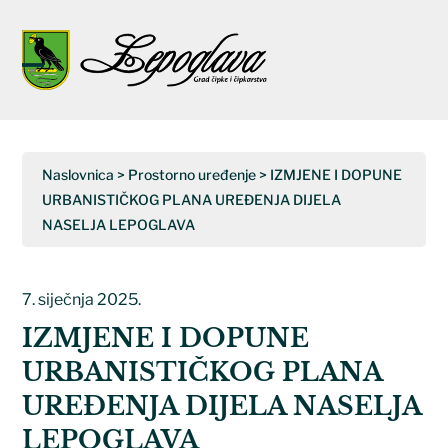
Napominjemo:
Ova
web
Open
Close
stranica
uključuje
mobile
mobile
sustav
menu
menu
pristupačnosti.
Naslovnica
>
Prostorno uređenje
>
IZMJENE I DOPUNE
URBANISTIČKOG PLANA UREĐENJA DIJELA
NASELJA LEPOGLAVA
7. siječnja 2025.
IZMJENE I DOPUNE
URBANISTIČKOG PLANA
UREĐENJA DIJELA NASELJA
LEPOGLAVA