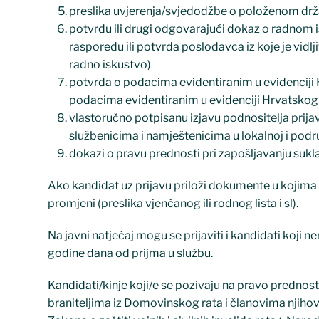
preslika uvjerenja/svjedodžbe o položenom drža
potvrdu ili drugi odgovarajući dokaz o radnom i
rasporedu ili potvrda poslodavca iz koje je vidlj
radno iskustvo)
potvrda o podacima evidentiranim u evidenciji H
podacima evidentiranim u evidenciji Hrvatskog
vlastoručno potpisanu izjavu podnositelja prijav
službenicima i namještenicima u lokalnoj i podru
dokazi o pravu prednosti pri zapošljavanju suk
Ako kandidat uz prijavu priloži dokumente u kojima o
promjeni (preslika vjenčanog ili rodnog lista i sl).
Na javni natječaj mogu se prijaviti i kandidati koji 
godine dana od prijma u službu.
Kandidati/kinje koji/e se pozivaju na pravo prednos
braniteljima iz Domovinskog rata i članovima njihovih