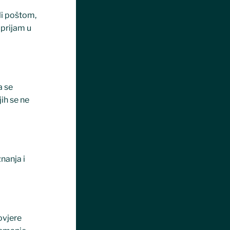
li poštom,
prijam u
a se
ih se ne
nanja i
ovjere