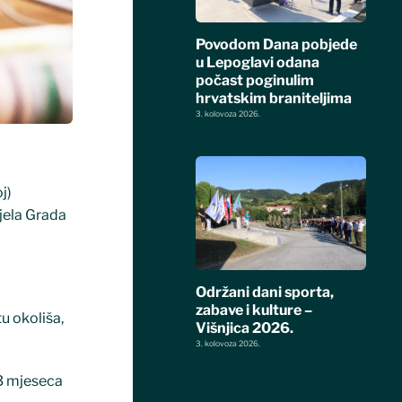
Povodom Dana pobjede
u Lepoglavi odana
počast poginulim
hrvatskim braniteljima
3. kolovoza 2026.
j)
jela Grada
Održani dani sporta,
zabave i kulture –
u okoliša,
Višnjica 2026.
3. kolovoza 2026.
 3 mjeseca