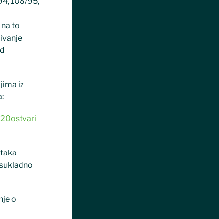
/94, 108/95,
 na to
rivanje
od
jima iz
a:
20ostvari
ataka
 sukladno
nje o