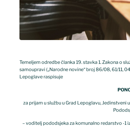
Temeljem odredbe članka 19. stavka 1. Zakona o služ
samoupravi („Narodne novine“ broj 86/08, 61/11, 04
Lepoglave raspisuje
PONO
za prijam u službu u Grad Lepoglavu, Jedinstveni u
Podods
– voditelj pododsjeka za komunalno redarstvo -1 i