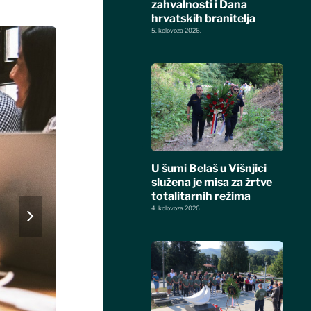
zahvalnosti i Dana
hrvatskih branitelja
5. kolovoza 2026.
U šumi Belaš u Višnjici
služena je misa za žrtve
totalitarnih režima
next
4. kolovoza 2026.
slide