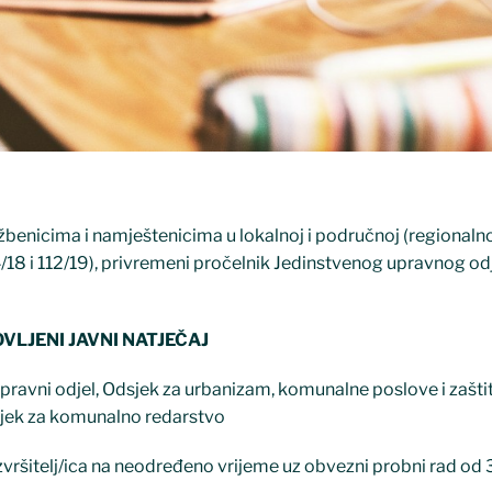
benicima i namještenicima u lokalnoj i područnoj (regionalno
/18 i 112/19), privremeni pročelnik Jedinstvenog upravnog od
VLJENI JAVNI NATJEČAJ
pravni odjel, Odsjek za urbanizam, komunalne poslove i zaštit
jek za komunalno redarstvo
zvršitelj/ica na neodređeno vrijeme uz obvezni probni rad od