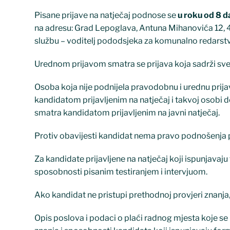
Pisane prijave na natječaj podnose se
u roku od 8 
na adresu: Grad Lepoglava, Antuna Mihanovića 12, 
službu – voditelj pododsjeka za komunalno redarstvo
Urednom prijavom smatra se prijava koja sadrži sve
Osoba koja nije podnijela pravodobnu i urednu prijav
kandidatom prijavljenim na natječaj i takvoj osobi d
smatra kandidatom prijavljenim na javni natječaj.
Protiv obavijesti kandidat nema pravo podnošenja p
Za kandidate prijavljene na natječaj koji ispunjavaj
sposobnosti pisanim testiranjem i intervjuom.
Ako kandidat ne pristupi prethodnoj provjeri znanja,
Opis poslova i podaci o plaći radnog mjesta koje s