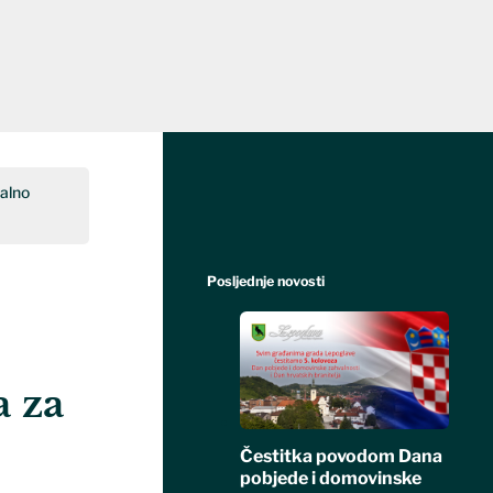
alno
Posljednje novosti
u
a za
Čestitka povodom Dana
pobjede i domovinske