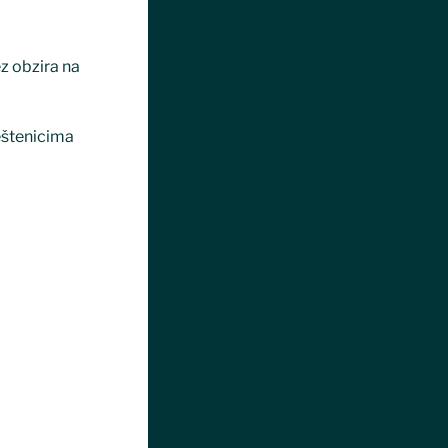
ez obzira na
eštenicima