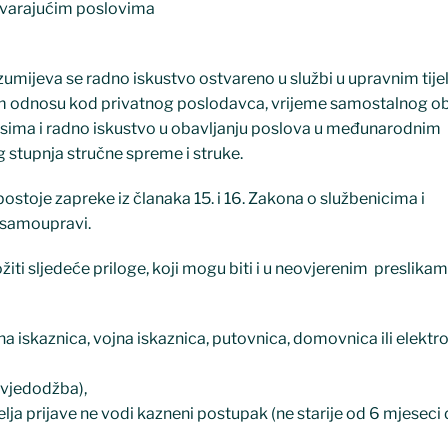
ovarajućim poslovima
ijeva se radno iskustvo ostvareno u službi u upravnim tije
radnom odnosu kod privatnog poslodavca, vrijeme samostalnog o
isima i radno iskustvo u obavljanju poslova u međunarodnim
stupnja stručne spreme i struke.
postoje zapreke iz članaka 15. i 16. Zakona o službenicima i
) samoupravi.
ožiti sljedeće priloge, koji mogu biti i u neovjerenim preslikam
iskaznica, vojna iskaznica, putovnica, domovnica ili elektro
vjedodžba),
lja prijave ne vodi kazneni postupak (ne starije od 6 mjeseci