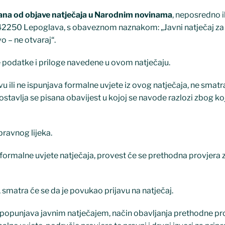
dana od objave natječaja u Narodnim novinama
, neposredno i
42250 Lepoglava, s obaveznom naznakom: „Javni natječaj za 
 – ne otvaraj“.
 podatke i priloge navedene u ovom natječaju.
u ili ne ispunjava formalne uvjete iz ovog natječaja, ne smatr
ostavlja se pisana obavijest u kojoj se navode razlozi zbog koj
ravnog lijeka.
u formalne uvjete natječaja, provest će se prethodna provjera z
 smatra će se da je povukao prijavu na natječaj.
e popunjava javnim natječajem, način obavljanja prethodne pr