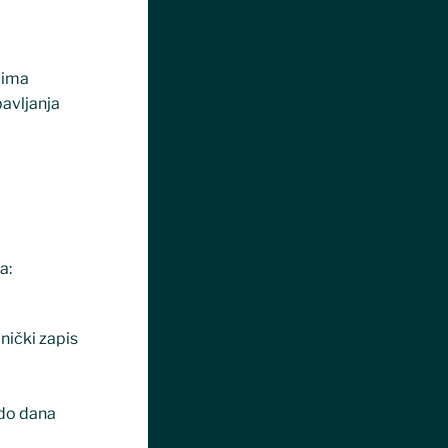
lima
bavljanja
a:
nički zapis
 do dana