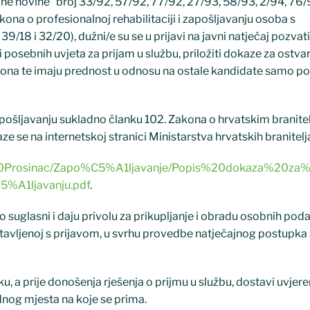
rodne novine“ broj 33/92, 57/92, 77/92, 27/93, 58/93, 2/94, 76
kona o profesionalnoj rehabilitaciji i zapošljavanju osoba s
9/18 i 32/20), dužni/e su se u prijavi na javni natječaj pozvati
 posebnih uvjeta za prijam u službu, priložiti dokaze za ostva
na te imaju prednost u odnosu na ostale kandidate samo p
pošljavanju sukladno članku 102. Zakona o hrvatskim branitel
e se na internetskoj stranici Ministarstva hrvatskih branitelj
12%20Prosinac/Zapo%C5%A1ljavanje/Popis%20dokaza%20za%
%A1ljavanju.pdf
.
to suglasni i daju privolu za prikupljanje i obradu osobnih pod
stavljenoj s prijavom, u svrhu provedbe natječajnog postupka
, a prije donošenja rješenja o prijmu u službu, dostavi uvjere
nog mjesta na koje se prima.