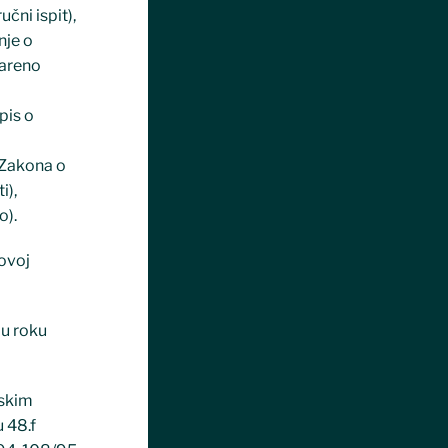
čni ispit),
nje o
vareno
pis o
. Zakona o
i),
o).
hovoj
 u roku
tskim
u 48.f