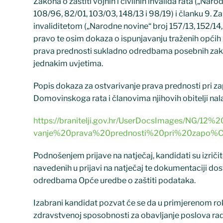
Zakona o zaštiti vojnih i civilnih invalida rata („Na
108/96, 82/01, 103/03, 148/13 i 98/19) i članku 9. Za
invaliditetom („Narodne novine“ broj 157/13, 152/14, 3
pravo te osim dokaza o ispunjavanju traženih općih i
prava prednosti sukladno odredbama posebnih zako
jednakim uvjetima.
Popis dokaza za ostvarivanje prava prednosti pri za
Domovinskoga rata i članovima njihovih obitelji nalaz
https://branitelji.gov.hr/UserDocsImages/NG/
vanje%20prava%20prednosti%20pri%20zapo%C5
Podnošenjem prijave na natječaj, kandidati su izriči
navedenih u prijavi na natječaj te dokumentaciji do
odredbama Opće uredbe o zaštiti podataka.
Izabrani kandidat pozvat će se da u primjerenom roku
zdravstvenoj sposobnosti za obavljanje poslova rad