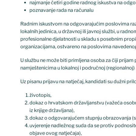
najmanje četiri godine radnog iskustva na odg
poznavanje rada na računalu
Radnim iskustvom na odgovarajućim poslovima razum
lokalnih jedinica, u državnoj ili javnoj službi, u 
profesionalne djelatnosti u skladu s posebnim prop
organizacijama, ostvareno na poslovima navedenog 
U službu ne može biti primljena osoba za čiji prijam 
namještenicima u lokalnoj i područnoj (regionalnoj
Uz pisanu prijavu na natječaj, kandidati su dužni pril
životopis,
dokaz o hrvatskom državljanstvu (važeća osobna 
iz knjige državljana),
dokaz o odgovarajućem stupnju obrazovanja (s
uvjerenje nadležnog suda da se protiv podnosite
objave ovog natječaja),