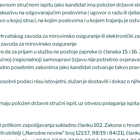
vnom stručnom ispitu (ako kandidat ima položen državni stru
skustvu na odgovarajućim poslovima ( ugovor o radu ili rješe
ivo u kojoj struci, na kojim poslovima i u kojem trajanju je ost
rvatskog zavoda za mirovinsko osiguranje ili elektronički za
 zavoda za mirovinsko osiguranje
e da za prijam u službu ne postoje zapreke iz članaka 15. i 16
čnoj (regionalnoj) samoupravi (izjavu nije potrebno ovjeravat
ladno posebnim zakonima (ako kandidat ostvaruje takvo prav
sobni podaci nisu istovjetni, dužan je dostaviti i dokaz o nji
nemaju položen državni stručni ispit, uz obvezu polaganja ispita
ti prilikom zapošljavanja sukladno članku 102. Zakona o hrva
 obitelji („Narodne novine“ broj 121/17, 98/19 i 84/21), člank