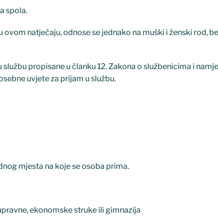
a spola.
i u ovom natječaju, odnose se jednako na muški i ženski rod, b
u službu propisane u članku 12. Zakona o službenicima i namj
osebne uvjete za prijam u službu.
dnog mjesta na koje se osoba prima.
upravne, ekonomske struke ili gimnazija