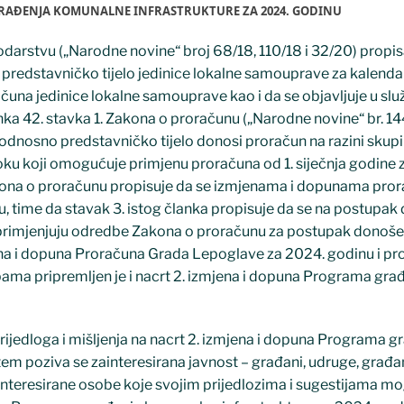
GRAĐENJA KOMUNALNE INFRASTRUKTURE ZA 2024. GODINU
stvu („Narodne novine“ broj 68/18, 110/18 i 32/20) propis
predstavničko tijelo jedinice lokalne samouprave za kalend
čuna jedinice lokalne samouprave kao i da se objavljuje u s
a 42. stavka 1. Zakona o proračunu („Narodne novine“ br. 144
 odnosno predstavničko tijelo donosi proračun na razini skup
oku koji omogućuje primjenu proračuna od 1. siječnja godine z
akona o proračunu propisuje da se izmjenama i dopunama pro
u, time da stavak 3. istog članka propisuje da se na postupa
 primjenjuju odredbe Zakona o proračunu za postupak donoše
ena i dopuna Proračuna Grada Lepoglave za 2024. godinu i pro
ama pripremljen je i nacrt 2. izmjena i dopuna Programa gra
jedloga i mišljenja na nacrt 2. izmjena i dopuna Programa g
em poziva se zainteresirana javnost – građani, udruge, građ
 zainteresirane osobe koje svojim prijedlozima i sugestijama m