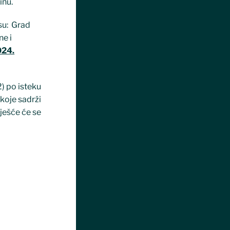
inu.
su: Grad
ne i
024.
) po isteku
 koje sadrži
vješće će se