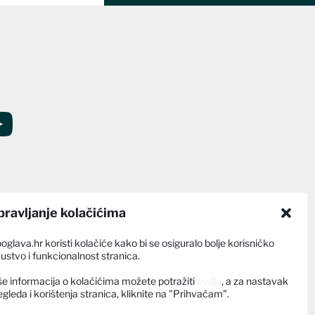
pravljanje kolačićima
poglava.hr koristi kolačiće kako bi se osiguralo bolje korisničko
kustvo i funkcionalnost stranica.
še informacija o kolačićima možete potražiti
ovdje
, a za nastavak
egleda i korištenja stranica, kliknite na "Prihvaćam".