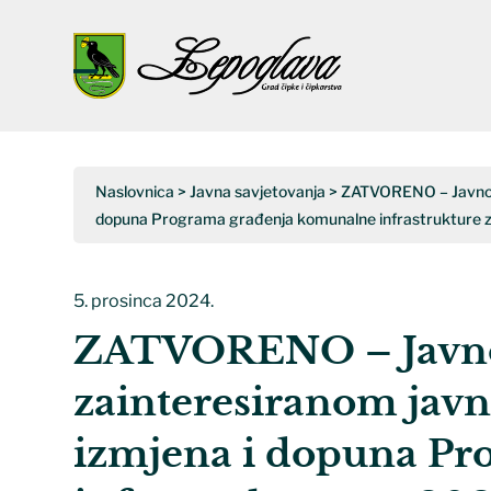
Open
Close
mobile
mobile
menu
menu
Naslovnica
>
Javna savjetovanja
>
ZATVORENO – Javno s
dopuna Programa građenja komunalne infrastrukture 
5. prosinca 2024.
ZATVORENO – Javno 
zainteresiranom javn
izmjena i dopuna P