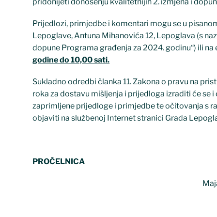
pridonijeti donošenju kvalitetnijih 2. izmjena i do
Prijedlozi, primjedbe i komentari mogu se u pisan
Lepoglave, Antuna Mihanovića 12, Lepoglava (s nazn
dopune Programa građenja za 2024. godinu“) ili na 
godine do 10,00 sati.
Sukladno odredbi članka 11. Zakona o pravu na prist
roka za dostavu mišljenja i prijedloga izraditi će se 
zaprimljene prijedloge i primjedbe te očitovanja s r
objaviti na službenoj Internet stranici Grada Lepog
PROČELNICA
Maja