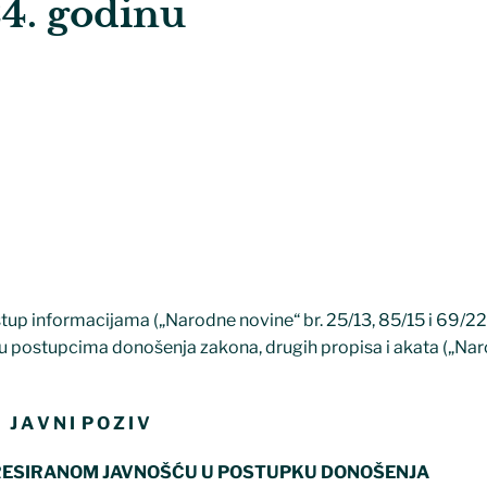
24. godinu
up informacijama („Narodne novine“ br. 25/13, 85/15 i 69/22)
u postupcima donošenja zakona, drugih propisa i akata („Na
J A V N I P O Z I V
ERESIRANOM JAVNOŠĆU U POSTUPKU DONOŠENJA