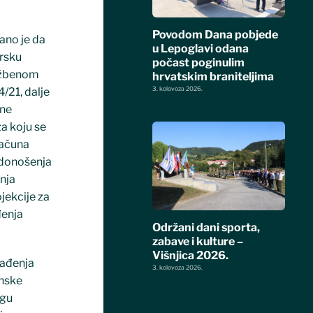
Povodom Dana pobjede
ano je da
u Lepoglavi odana
arsku
počast poginulim
lužbenom
hrvatskim braniteljima
/21, dalje
3. kolovoza 2026.
ine
a koju se
računa
k donošenja
nja
jekcije za
đenja
Održani dani sporta,
zabave i kulture –
Višnjica 2026.
rađenja
3. kolovoza 2026.
anske
ogu