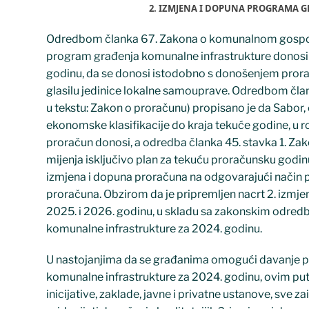
2. IZMJENA I DOPUNA PROGRAMA 
Odredbom članka 67. Zakona o komunalnom gospodar
program građenja komunalne infrastrukture donosi 
godinu, da se donosi istodobno s donošenjem prora
glasilu jedinice lokalne samouprave. Odredbom člank
u tekstu: Zakon o proračunu) propisano je da Sabor,
ekonomske klasifikacije do kraja tekuće godine, u r
proračun donosi, a odredba članka 45. stavka 1. Z
mijenja isključivo plan za tekuću proračunsku godin
izmjena i dopuna proračuna na odgovarajući način
proračuna. Obzirom da je pripremljen nacrt 2. izmj
2025. i 2026. godinu, u skladu sa zakonskim odredb
komunalne infrastrukture za 2024. godinu.
U nastojanjima da se građanima omogući davanje pri
komunalne infrastrukture za 2024. godinu, ovim put
inicijative, zaklade, javne i privatne ustanove, sve