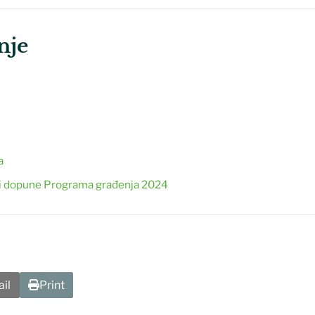
nje
a
 i dopune Programa građenja 2024
il
Print