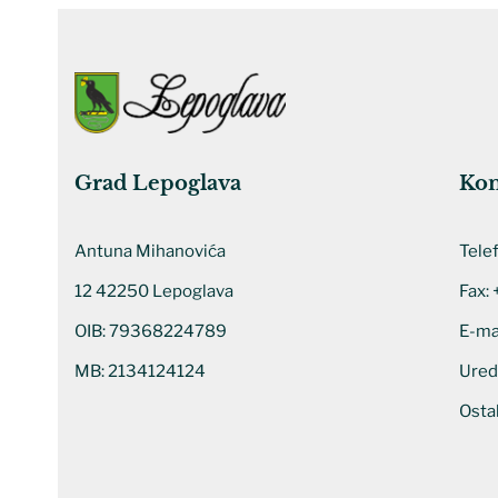
Grad Lepoglava
Kon
Antuna Mihanovića
Tele
12 42250 Lepoglava
Fax:
OIB: 79368224789
E-ma
MB: 2134124124
Ured
Ostal