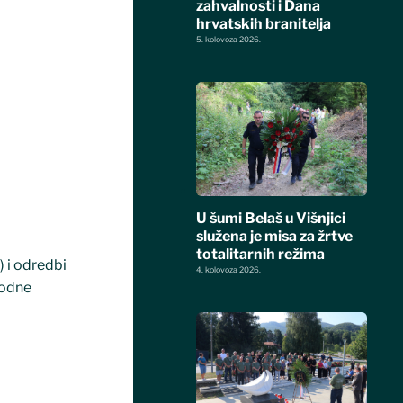
zahvalnosti i Dana
hrvatskih branitelja
5. kolovoza 2026.
U šumi Belaš u Višnjici
služena je misa za žrtve
totalitarnih režima
 i odredbi
4. kolovoza 2026.
rodne