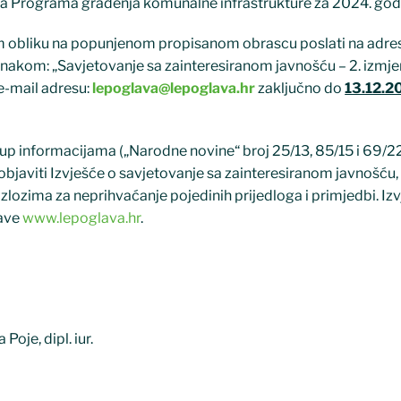
puna Programa građenja komunalne infrastrukture za 2024. god
om obliku na popunjenom propisanom obrascu poslati na adre
akom: „Savjetovanje sa zainteresiranom javnošću – 2. izmje
e-mail adresu:
lepoglava@lepoglava.hr
zaključno do
13.12.2
up informacijama („Narodne novine“ broj 25/13, 85/15 i 69/22
i objaviti Izvješće o savjetovanje sa zainteresiranom javnošću,
azlozima za neprihvaćanje pojedinih prijedloga i primjedbi. Iz
lave
www.lepoglava.hr
.
 Poje, dipl. iur.