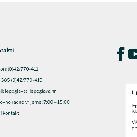
takti
fon:
(0)42/770-411
 +385 (0)42/770-419
il:
lepoglava@lepoglava.hr
U
ovno radno vrijeme: 7:00 – 15:00
le
is
i kontakti
Vi
pr