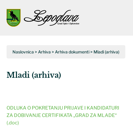
Napominjemo:
Ova
web
Open
Close
stranica
uključuje
mobile
mobile
sustav
menu
menu
pristupačnosti.
Naslovnica
>
Arhiva
>
Arhiva dokumenti
>
Mladi (arhiva)
Mladi (arhiva)
ODLUKA O POKRETANJU PRIJAVE I KANDIDATURI
ZA DOBIVANJE CERTIFIKATA „GRAD ZA MLADE“
(.doc)