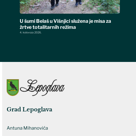
U šumi Belaš u Višnjici služena je misa za
žrtve totalitarnih režima
4. kolovoza 2026.
Grad Lepoglava
Antuna Mihanovića