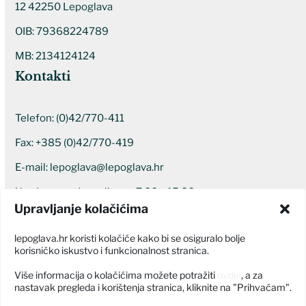
12 42250 Lepoglava
OIB: 79368224789
MB: 2134124124
Kontakti
Telefon:
(0)42/770-411
Fax: +385 (0)42/770-419
E-mail:
lepoglava@lepoglava.hr
Uredovno radno vrijeme: 7:00 – 15:00
Upravljanje kolačićima
Ostali kontakti
lepoglava.hr koristi kolačiće kako bi se osiguralo bolje
korisničko iskustvo i funkcionalnost stranica.
Više informacija o kolačićima možete potražiti
ovdje
, a za
nastavak pregleda i korištenja stranica, kliknite na "Prihvaćam".