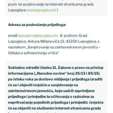
poziv na savjetovanje na Internet stranicama grada
Lepoglave
www.lepoglava.hr
)
Adresa za podnošenje prijedloga:
email:
lepoglava@lepoglava.hr
ili poštom: Grad
Lepoglava, Antuna Mihanovića 12, 42250 Lepoglava, s
naznakom „Savjetovanje sa zainteresiranom javnošću –
Odluka o sufinanciranju vrtića“
Sukladno odredbi članka 11. Zakona o pravu na pristup
informacijama („Narodne novine“ broj 25/13 i 85/15)
po isteku roka za dostavu mišljenja i prijedloga izraditi
će se i objaviti izvješće o savjetovanje sa
zainteresiranom javnošću, koje sadrži zaprimljene
prijedloge i primjedbe te očitovanja s razlozima za
neprihvaćanje pojedinih prijedloga i primjedbi. Izvješće
će se objaviti na službenim Internet stranicama grada