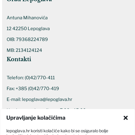
Antuna Mihanovića
12 42250 Lepoglava
OIB: 79368224789
MB: 2134124124
Kontakti
Telefon:
(0)42/770-411
Fax: +385 (0)42/770-419
E-mail:
lepoglava@lepoglava.hr
Uredovno radno vrijeme: 7:00 – 15:00
Upravljanje kolačićima
Ostali kontakti
lepoglava.hr koristi kolačiće kako bi se osiguralo bolje