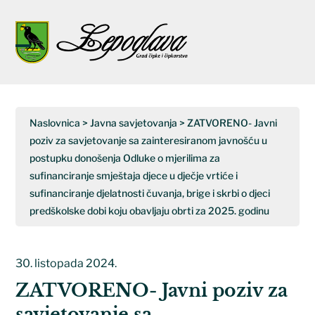
Napominjemo:
Ova
web
Open
Close
stranica
uključuje
mobile
mobile
sustav
menu
menu
pristupačnosti.
Naslovnica
>
Javna savjetovanja
>
ZATVORENO- Javni
poziv za savjetovanje sa zainteresiranom javnošću u
postupku donošenja Odluke o mjerilima za
sufinanciranje smještaja djece u dječje vrtiće i
sufinanciranje djelatnosti čuvanja, brige i skrbi o djeci
predškolske dobi koju obavljaju obrti za 2025. godinu
30. listopada 2024.
ZATVORENO- Javni poziv za
savjetovanje sa