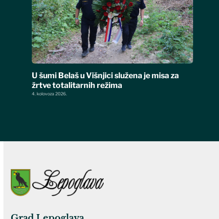
U šumi Belaš u Višnjici služena je misa za
žrtve totalitarnih režima
4. kolovoza 2026.
Grad Lepoglava