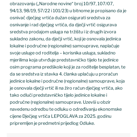
obrazovanju („Narodne novine“ broj 10/97, 107/07,
94/13, 98/19, 57/22 i 101/23) u bitnome je propisano da je
osnivač dječjeg vrtića dužan osigurati sredstva za
osnivanje i rad dječjeg vrtića, da dječji vrtić osigurava
sredstva prodajom usluga na tržištu i iz drugih izvora
sukladno zakonu, da dječji vrtić, koji je osnovala jedinica
lokalne i područne (regionalne) samouprave, naplaćuje
svoje usluge od roditelja – korisnika usluga, sukladno
mjerilima koja utvrđuje predstavničko tijelo te jedinice
osim programa predškole koji je za roditelje besplatan, te
da se sredstva iz stavka 4. članka uplaćuju u proračun
jedinice lokalne i područne (regionalne) samouprave, koja
je osnovala dječji vrtić ili na žiro račun dječjeg vrtića, ako
tako odluči predstavničko tijelo jedinice lokalne i
područne (regionalne) samouprave. Uzevši u obzir
navedenu odredbu te odluku o određivanju ekonomske
cijene Dječjeg vrtića LEPOGLAVA za 2025. godinu
pripremljen je predmetni prijedlog Odluke.