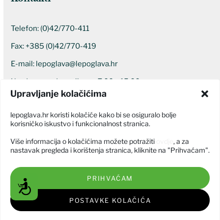
Telefon:
(0)42/770-411
Fax: +385 (0)42/770-419
E-mail:
lepoglava@lepoglava.hr
Uredovno radno vrijeme: 7:00 – 15:00
Upravljanje kolačićima
Ostali kontakti
lepoglava.hr koristi kolačiće kako bi se osiguralo bolje
korisničko iskustvo i funkcionalnost stranica.
Više informacija o kolačićima možete potražiti
ovdje
, a za
nastavak pregleda i korištenja stranica, kliknite na "Prihvaćam".
PRIHVAĆAM
Grad Lepoglava © Sva prava pridržana 2026
Pristupačnost
Izjava o pristupačnosti
POSTAVKE KOLAČIĆA
Izrada web stranice:
GODAR d.o.o.