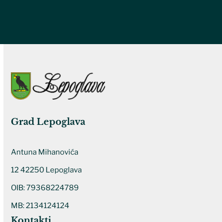
Grad Lepoglava
Antuna Mihanovića
12 42250 Lepoglava
OIB: 79368224789
MB: 2134124124
Kontakti