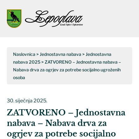
Napominjemo:
Ova
web
Open
Close
stranica
uključuje
mobile
mobile
sustav
menu
menu
pristupačnosti.
Naslovnica
>
Jednostavna nabava
>
Jednostavna
nabava 2025
>
ZATVORENO – Jednostavna nabava –
Nabava drva za ogrjev za potrebe socijalno ugroženih
osoba
30. siječnja 2025.
ZATVORENO – Jednostavna
nabava – Nabava drva za
ogrjev za potrebe socijalno