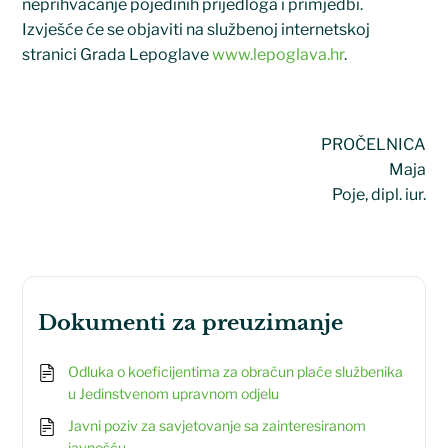
neprihvaćanje pojedinih prijedloga i primjedbi.
Izvješće će se objaviti na službenoj internetskoj
stranici Grada Lepoglave
www.lepoglava.hr
.
PROČELNICA
Maja
Poje, dipl. iur.
dokumenti za preuzimanje
Odluka o koeficijentima za obračun plaće službenika
u Jedinstvenom upravnom odjelu
Javni poziv za savjetovanje sa zainteresiranom
javnošću