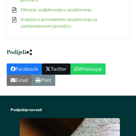
Obrazac sudjelovanja u savjetovanju
Izvješće o provedenom savjetovanju sa
zainteresiranom javnošću
Podijeli
Facebook
Twitter
Whatsapp
Email
Print
Posljednje novosti