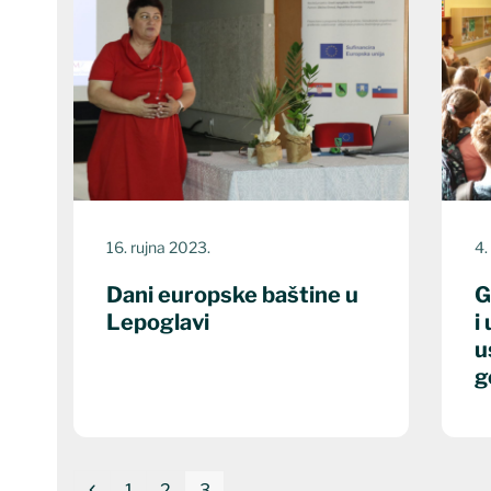
16. rujna 2023.
4.
Dani europske baštine u
G
Lepoglavi
i
u
g
Previous
Page
Page
Page
1
2
3