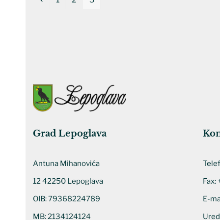
Grad Lepoglava
Kon
Antuna Mihanovića
Tele
12 42250 Lepoglava
Fax:
OIB: 79368224789
E-ma
MB: 2134124124
Ured