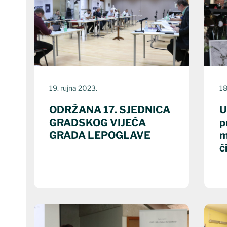
koriste
čitač
zaslona;
pritisnite
Control-
F10
za
19. rujna 2023.
18
otvaranje
ODRŽANA 17. SJEDNICA
U
izbornika
GRADSKOG VIJEĆA
p
pristupačnosti.
GRADA LEPOGLAVE
m
č