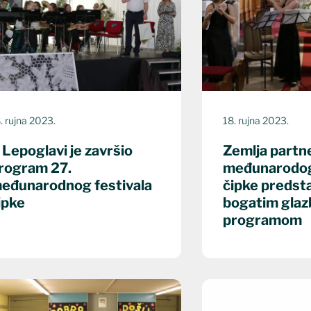
. rujna 2023.
18. rujna 2023.
 Lepoglavi je završio
Zemlja partn
rogram 27.
međunarodog 
eđunarodnog festivala
čipke predsta
ipke
bogatim gla
programom