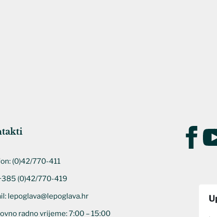
takti
fon:
(0)42/770-411
 +385 (0)42/770-419
il:
lepoglava@lepoglava.hr
U
ovno radno vrijeme: 7:00 – 15:00